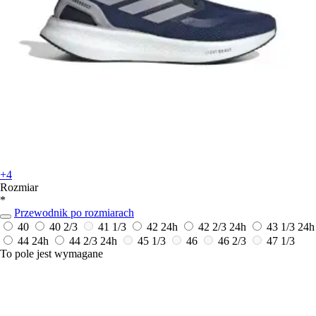
+4
Rozmiar
*
Przewodnik po rozmiarach
40
40 2/3
41 1/3
42
24h
42 2/3
24h
43 1/3
24h
44
24h
44 2/3
24h
45 1/3
46
46 2/3
47 1/3
To pole jest wymagane