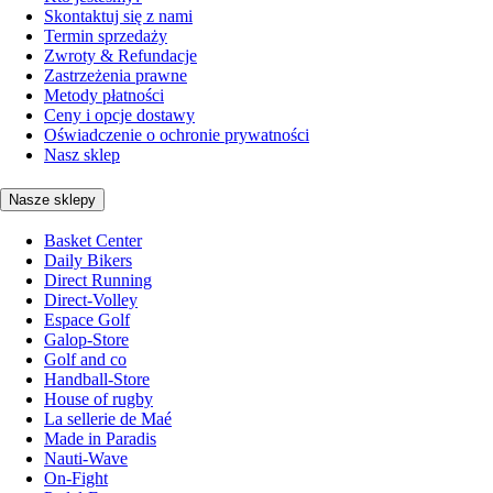
Skontaktuj się z nami
Termin sprzedaży
Zwroty & Refundacje
Zastrzeżenia prawne
Metody płatności
Ceny i opcje dostawy
Oświadczenie o ochronie prywatności
Nasz sklep
Nasze sklepy
Basket Center
Daily Bikers
Direct Running
Direct-Volley
Espace Golf
Galop-Store
Golf and co
Handball-Store
House of rugby
La sellerie de Maé
Made in Paradis
Nauti-Wave
On-Fight