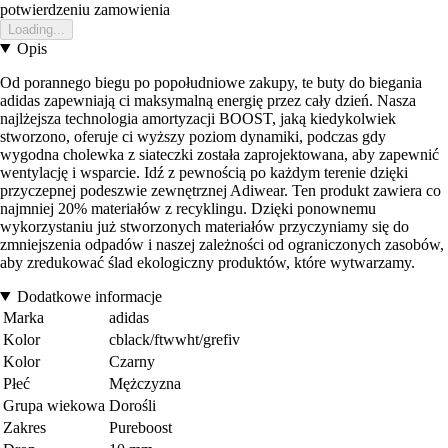
potwierdzeniu zamowienia
Loading...
Opis
Od porannego biegu po popołudniowe zakupy, te buty do biegania
adidas zapewniają ci maksymalną energię przez cały dzień. Nasza
najlżejsza technologia amortyzacji BOOST, jaką kiedykolwiek
stworzono, oferuje ci wyższy poziom dynamiki, podczas gdy
wygodna cholewka z siateczki została zaprojektowana, aby zapewnić
wentylację i wsparcie. Idź z pewnością po każdym terenie dzięki
przyczepnej podeszwie zewnętrznej Adiwear. Ten produkt zawiera co
najmniej 20% materiałów z recyklingu. Dzięki ponownemu
wykorzystaniu już stworzonych materiałów przyczyniamy się do
zmniejszenia odpadów i naszej zależności od ograniczonych zasobów,
aby zredukować ślad ekologiczny produktów, które wytwarzamy.
Dodatkowe informacje
Marka
adidas
Kolor
cblack/ftwwht/grefiv
Kolor
Czarny
Płeć
Mężczyzna
Grupa wiekowa
Dorośli
Zakres
Pureboost