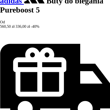
adidas
Buty do biegania
Pureboost 5
Od
560,50 zł
336,00 zł
-40%