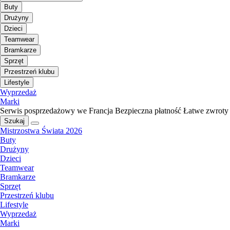
Buty
Drużyny
Dzieci
Teamwear
Bramkarze
Sprzęt
Przestrzeń klubu
Lifestyle
Wyprzedaż
Marki
Serwis posprzedażowy we Francja
Bezpieczna płatność
Łatwe zwroty
Szukaj
Mistrzostwa Świata 2026
Buty
Drużyny
Dzieci
Teamwear
Bramkarze
Sprzęt
Przestrzeń klubu
Lifestyle
Wyprzedaż
Marki