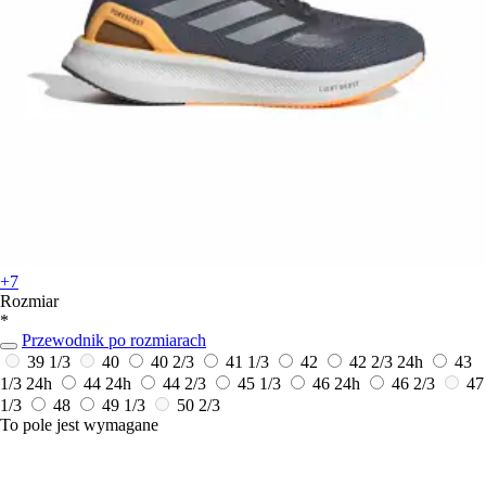
+7
Rozmiar
*
Przewodnik po rozmiarach
39 1/3
40
40 2/3
41 1/3
42
42 2/3
24h
43
1/3
24h
44
24h
44 2/3
45 1/3
46
24h
46 2/3
47
1/3
48
49 1/3
50 2/3
To pole jest wymagane