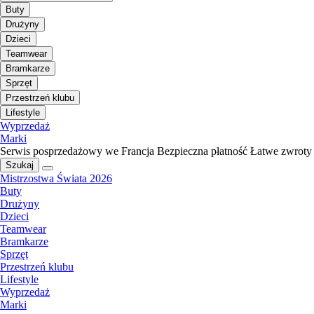
Buty
Drużyny
Dzieci
Teamwear
Bramkarze
Sprzęt
Przestrzeń klubu
Lifestyle
Wyprzedaż
Marki
Serwis posprzedażowy we Francja
Bezpieczna płatność
Łatwe zwroty
Szukaj
Mistrzostwa Świata 2026
Buty
Drużyny
Dzieci
Teamwear
Bramkarze
Sprzęt
Przestrzeń klubu
Lifestyle
Wyprzedaż
Marki