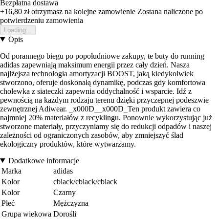
Bezpłatna dostawa
+16,80 zł
otrzymasz na kolejne zamowienie
Zostana naliczone po
potwierdzeniu zamowienia
Loading...
Opis
Od porannego biegu po popołudniowe zakupy, te buty do running
adidas zapewniają maksimum energii przez cały dzień. Nasza
najlżejsza technologia amortyzacji BOOST, jaką kiedykolwiek
stworzono, oferuje doskonałą dynamikę, podczas gdy komfortowa
cholewka z siateczki zapewnia oddychalność i wsparcie. Idź z
pewnością na każdym rodzaju terenu dzięki przyczepnej podeszwie
zewnętrznej Adiwear. _x000D__x000D_Ten produkt zawiera co
najmniej 20% materiałów z recyklingu. Ponownie wykorzystując już
stworzone materiały, przyczyniamy się do redukcji odpadów i naszej
zależności od ograniczonych zasobów, aby zmniejszyć ślad
ekologiczny produktów, które wytwarzamy.
Dodatkowe informacje
Marka
adidas
Kolor
cblack/cblack/cblack
Kolor
Czarny
Płeć
Mężczyzna
Grupa wiekowa
Dorośli