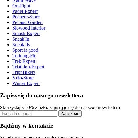
Nauti-Wave
On-Fight
Padel-Expert
Pecheur-Store
Pet and Garden
Slowood Interior
Smash-Expert
Sneak'In
Sneakids
Sport is good
Training-Fit
Trek Expert
Triathlon-Expert
TripnBikers
Vélo-Store
Winter-Expert
Zapisz się do naszego newslettera
Skorzystaj z 10% zniżki, zapisując się do naszego newslettera
Zapisz się
Bądźmy w kontakcie
Znajdź nas w mediach społecznościowych