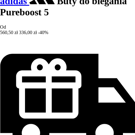
adidas
Buty do biegania
Pureboost 5
Od
560,50 zł
336,00 zł
-40%