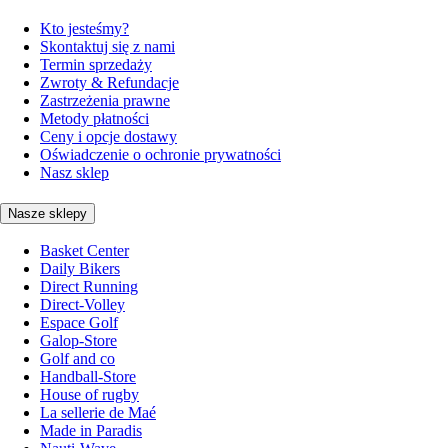
Kto jesteśmy?
Skontaktuj się z nami
Termin sprzedaży
Zwroty & Refundacje
Zastrzeżenia prawne
Metody płatności
Ceny i opcje dostawy
Oświadczenie o ochronie prywatności
Nasz sklep
Nasze sklepy
Basket Center
Daily Bikers
Direct Running
Direct-Volley
Espace Golf
Galop-Store
Golf and co
Handball-Store
House of rugby
La sellerie de Maé
Made in Paradis