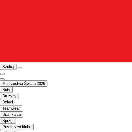
Szukaj
Mistrzostwa Świata 2026
Buty
Drużyny
Dzieci
Teamwear
Bramkarze
Sprzęt
Przestrzeń klubu