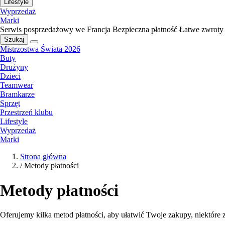
Lifestyle
Wyprzedaż
Marki
Serwis posprzedażowy we Francja
Bezpieczna płatność
Łatwe zwroty
Szukaj
Mistrzostwa Świata 2026
Buty
Drużyny
Dzieci
Teamwear
Bramkarze
Sprzęt
Przestrzeń klubu
Lifestyle
Wyprzedaż
Marki
Strona główna
/
Metody płatności
Metody płatności
Oferujemy kilka metod płatności, aby ułatwić Twoje zakupy, niektóre z