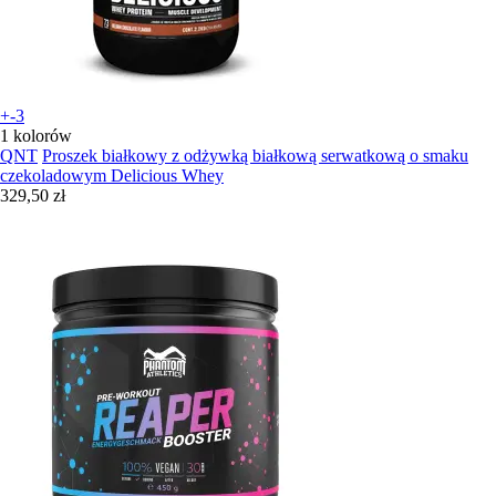
+-3
1 kolorów
QNT
Proszek białkowy z odżywką białkową serwatkową o smaku
czekoladowym Delicious Whey
329,50 zł