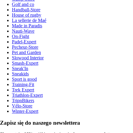
Golf and co
Handball-Store
House of rugby
La sellerie de Maé
Made in Paradis
Nauti-Wave
On-Fight
Padel-Expert
Pecheur-Store
Pet and Garden
Slowood Interior
Smash-Expert
Sneak'In
Sneakids
Sport is good
Training-Fit
Trek Expert
Triathlon-Expert
TripnBikers
Vélo-Store
Winter-Expert
Zapisz się do naszego newslettera