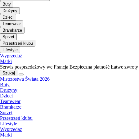
Buty
Drużyny
Dzieci
Teamwear
Bramkarze
Sprzęt
Przestrzeń klubu
Lifestyle
Wyprzedaż
Marki
Serwis posprzedażowy we Francja
Bezpieczna płatność
Łatwe zwroty
Szukaj
Mistrzostwa Świata 2026
Buty
Drużyny
Dzieci
Teamwear
Bramkarze
Sprzęt
Przestrzeń klubu
Lifestyle
Wyprzedaż
Marki