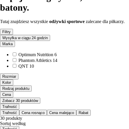
batony.
Tutaj znajdziesz wszystkie
odżywki sportowe
zalecane dla piłkarzy.
Filtry
Wysyłka w ciągu 24 godzin
Marka
Optimum Nutrition
6
Phantom Athletics
14
QNT
10
Rozmiar
Kolor
Rodzaj produktu
Cena
Zobacz 30 produktów
Trafność
Trafność
Cena rosnąco
Cena malejąco
Rabat
30 produkty
Sortuj według