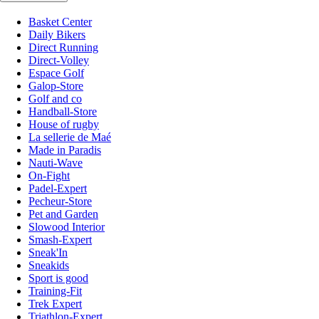
Basket Center
Daily Bikers
Direct Running
Direct-Volley
Espace Golf
Galop-Store
Golf and co
Handball-Store
House of rugby
La sellerie de Maé
Made in Paradis
Nauti-Wave
On-Fight
Padel-Expert
Pecheur-Store
Pet and Garden
Slowood Interior
Smash-Expert
Sneak'In
Sneakids
Sport is good
Training-Fit
Trek Expert
Triathlon-Expert