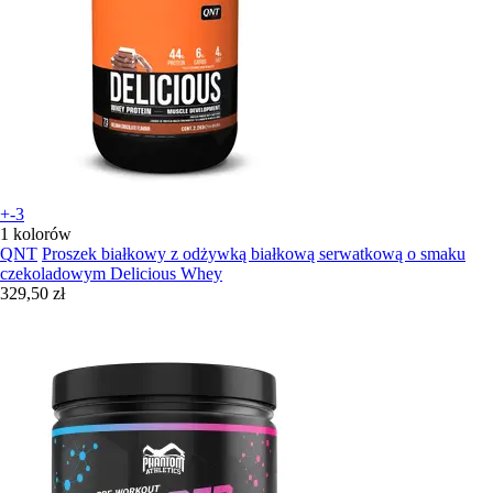
+-3
1 kolorów
QNT
Proszek białkowy z odżywką białkową serwatkową o smaku
czekoladowym Delicious Whey
329,50 zł