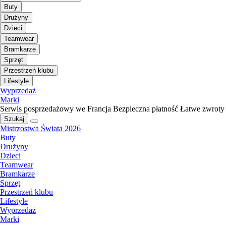
Buty
Drużyny
Dzieci
Teamwear
Bramkarze
Sprzęt
Przestrzeń klubu
Lifestyle
Wyprzedaż
Marki
Serwis posprzedażowy we Francja
Bezpieczna płatność
Łatwe zwroty
Szukaj
Mistrzostwa Świata 2026
Buty
Drużyny
Dzieci
Teamwear
Bramkarze
Sprzęt
Przestrzeń klubu
Lifestyle
Wyprzedaż
Marki