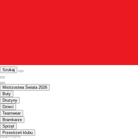
Szukaj
Mistrzostwa Świata 2026
Buty
Drużyny
Dzieci
Teamwear
Bramkarze
Sprzęt
Przestrzeń klubu