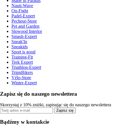
Made in Paradis
Nauti-Wave
On-Fight
Padel-Expert
Pecheur-Store
Pet and Garden
Slowood Interior
Smash-Expert
Sneak'In
Sneakids
Sport is good
Training-Fit
Trek Expert
Triathlon-Expert
TripnBikers
Vélo-Store
Winter-Expert
Zapisz się do naszego newslettera
Skorzystaj z 10% zniżki, zapisując się do naszego newslettera
Zapisz się
Bądźmy w kontakcie