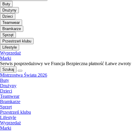
Buty
Drużyny
Dzieci
Teamwear
Bramkarze
Sprzęt
Przestrzeń klubu
Lifestyle
Wyprzedaż
Marki
Serwis posprzedażowy we Francja
Bezpieczna płatność
Łatwe zwroty
Szukaj
Mistrzostwa Świata 2026
Buty
Drużyny
Dzieci
Teamwear
Bramkarze
Sprzęt
Przestrzeń klubu
Lifestyle
Wyprzedaż
Marki