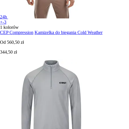
24h
+-3
1 kolorów
CEP Compression
Kamizelka do biegania Cold Weather
Od
560,50 zł
344,50 zł