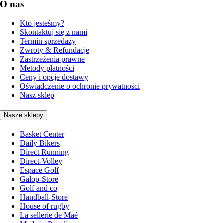
O nas
Kto jesteśmy?
Skontaktuj się z nami
Termin sprzedaży
Zwroty & Refundacje
Zastrzeżenia prawne
Metody płatności
Ceny i opcje dostawy
Oświadczenie o ochronie prywatności
Nasz sklep
Nasze sklepy
Basket Center
Daily Bikers
Direct Running
Direct-Volley
Espace Golf
Galop-Store
Golf and co
Handball-Store
House of rugby
La sellerie de Maé