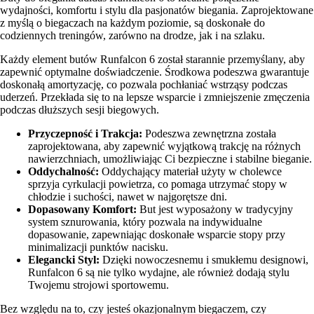
wydajności, komfortu i stylu dla pasjonatów biegania. Zaprojektowane
z myślą o biegaczach na każdym poziomie, są doskonałe do
codziennych treningów, zarówno na drodze, jak i na szlaku.
Każdy element butów Runfalcon 6 został starannie przemyślany, aby
zapewnić optymalne doświadczenie. Środkowa podeszwa gwarantuje
doskonałą amortyzację, co pozwala pochłaniać wstrząsy podczas
uderzeń. Przekłada się to na lepsze wsparcie i zmniejszenie zmęczenia
podczas dłuższych sesji biegowych.
Przyczepność i Trakcja:
Podeszwa zewnętrzna została
zaprojektowana, aby zapewnić wyjątkową trakcję na różnych
nawierzchniach, umożliwiając Ci bezpieczne i stabilne bieganie.
Oddychalność:
Oddychający materiał użyty w cholewce
sprzyja cyrkulacji powietrza, co pomaga utrzymać stopy w
chłodzie i suchości, nawet w najgorętsze dni.
Dopasowany Komfort:
But jest wyposażony w tradycyjny
system sznurowania, który pozwala na indywidualne
dopasowanie, zapewniając doskonałe wsparcie stopy przy
minimalizacji punktów nacisku.
Elegancki Styl:
Dzięki nowoczesnemu i smukłemu designowi,
Runfalcon 6 są nie tylko wydajne, ale również dodają stylu
Twojemu strojowi sportowemu.
Bez względu na to, czy jesteś okazjonalnym biegaczem, czy