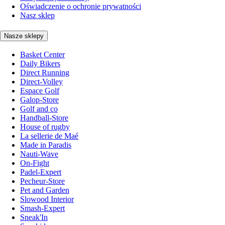
Oświadczenie o ochronie prywatności
Nasz sklep
Nasze sklepy
Basket Center
Daily Bikers
Direct Running
Direct-Volley
Espace Golf
Galop-Store
Golf and co
Handball-Store
House of rugby
La sellerie de Maé
Made in Paradis
Nauti-Wave
On-Fight
Padel-Expert
Pecheur-Store
Pet and Garden
Slowood Interior
Smash-Expert
Sneak'In