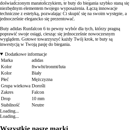
doświadczonym maratończykiem, te buty do biegania szybko staną się
niezbędnym elementem twojego wyposażenia. Łączą innowacje
techniczne z estetyką, pozwalając Ci skupić się na swoim występie, a
jednocześnie elegancko się prezentować.
Buty adidas Runfalcon 6 to pewny wybór dla tych, którzy pragną
poprawić swoje osiągi, ciesząc się jednocześnie nowoczesnym
wyglądem. Gotowe towarzyszyć każdy Twój krok, te buty są
inwestycją w Twoją pasję do biegania.
Dodatkowe informacje
Marka
adidas
Kolor
ftwwht/ironmt/luta
Kolor
Biały
Płeć
Mężczyzna
Grupa wiekowa
Dorośli
Zakres
Falcon
Drop
10 mm
Stabilność
Neutre
Loading...
Loading...
Wszystkie nasze marki