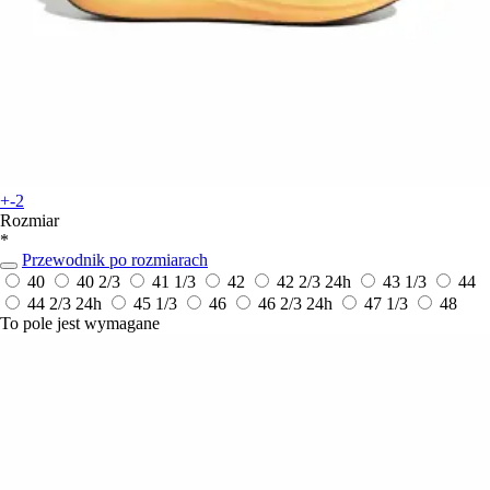
+-2
Rozmiar
*
Przewodnik po rozmiarach
40
40 2/3
41 1/3
42
42 2/3
24h
43 1/3
44
44 2/3
24h
45 1/3
46
46 2/3
24h
47 1/3
48
To pole jest wymagane