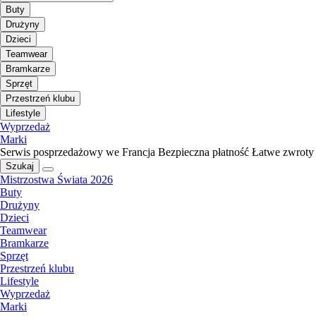
Buty
Drużyny
Dzieci
Teamwear
Bramkarze
Sprzęt
Przestrzeń klubu
Lifestyle
Wyprzedaż
Marki
Serwis posprzedażowy we Francja
Bezpieczna płatność
Łatwe zwroty
Szukaj
Mistrzostwa Świata 2026
Buty
Drużyny
Dzieci
Teamwear
Bramkarze
Sprzęt
Przestrzeń klubu
Lifestyle
Wyprzedaż
Marki