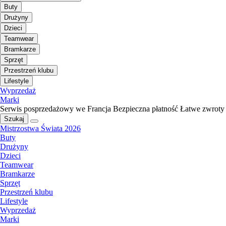
Buty
Drużyny
Dzieci
Teamwear
Bramkarze
Sprzęt
Przestrzeń klubu
Lifestyle
Wyprzedaż
Marki
Serwis posprzedażowy we Francja
Bezpieczna płatność
Łatwe zwroty
Szukaj
Mistrzostwa Świata 2026
Buty
Drużyny
Dzieci
Teamwear
Bramkarze
Sprzęt
Przestrzeń klubu
Lifestyle
Wyprzedaż
Marki