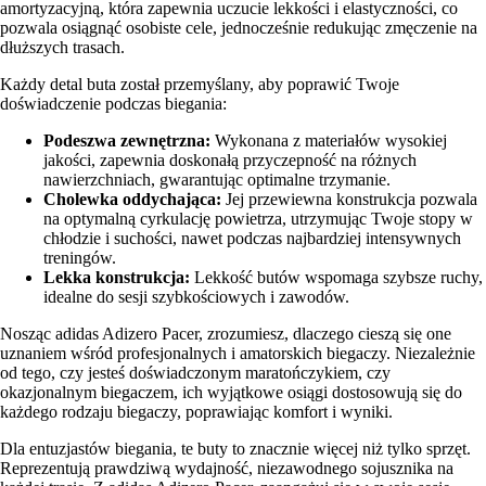
amortyzacyjną, która zapewnia uczucie lekkości i elastyczności, co
pozwala osiągnąć osobiste cele, jednocześnie redukując zmęczenie na
dłuższych trasach.
Każdy detal buta został przemyślany, aby poprawić Twoje
doświadczenie podczas biegania:
Podeszwa zewnętrzna:
Wykonana z materiałów wysokiej
jakości, zapewnia doskonałą przyczepność na różnych
nawierzchniach, gwarantując optimalne trzymanie.
Cholewka oddychająca:
Jej przewiewna konstrukcja pozwala
na optymalną cyrkulację powietrza, utrzymując Twoje stopy w
chłodzie i suchości, nawet podczas najbardziej intensywnych
treningów.
Lekka konstrukcja:
Lekkość butów wspomaga szybsze ruchy,
idealne do sesji szybkościowych i zawodów.
Nosząc adidas Adizero Pacer, zrozumiesz, dlaczego cieszą się one
uznaniem wśród profesjonalnych i amatorskich biegaczy. Niezależnie
od tego, czy jesteś doświadczonym maratończykiem, czy
okazjonalnym biegaczem, ich wyjątkowe osiągi dostosowują się do
każdego rodzaju biegaczy, poprawiając komfort i wyniki.
Dla entuzjastów biegania, te buty to znacznie więcej niż tylko sprzęt.
Reprezentują prawdziwą wydajność, niezawodnego sojusznika na