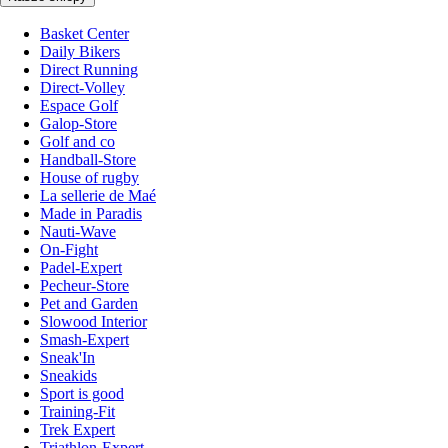
Basket Center
Daily Bikers
Direct Running
Direct-Volley
Espace Golf
Galop-Store
Golf and co
Handball-Store
House of rugby
La sellerie de Maé
Made in Paradis
Nauti-Wave
On-Fight
Padel-Expert
Pecheur-Store
Pet and Garden
Slowood Interior
Smash-Expert
Sneak'In
Sneakids
Sport is good
Training-Fit
Trek Expert
Triathlon-Expert