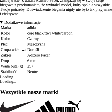
każdej trasie. Z adidas Adizero Pacer, zaangażuj się w swoje sesje
biegowe z przekonaniem, że wybrałeś model, który spełnia wszystkie
Twoje potrzeby. Doświadczenie biegania nigdy nie było tak przyjemne
i efektywne.
Dodatkowe informacje
Marka
adidas
Kolor
core black/ftwr white/carbon
Kolor
Czarny
Płeć
Mężczyzna
Grupa wiekowa
Dorośli
Zakres
Adizero Pacer
Drop
6 mm
Waga buta (g)
257
Stabilność
Neutre
Loading...
Loading...
Wszystkie nasze marki