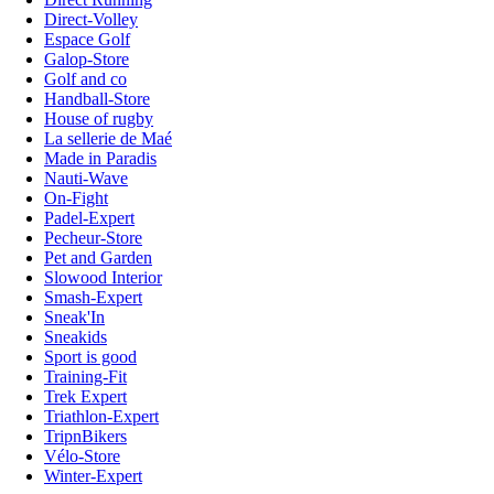
Direct-Volley
Espace Golf
Galop-Store
Golf and co
Handball-Store
House of rugby
La sellerie de Maé
Made in Paradis
Nauti-Wave
On-Fight
Padel-Expert
Pecheur-Store
Pet and Garden
Slowood Interior
Smash-Expert
Sneak'In
Sneakids
Sport is good
Training-Fit
Trek Expert
Triathlon-Expert
TripnBikers
Vélo-Store
Winter-Expert