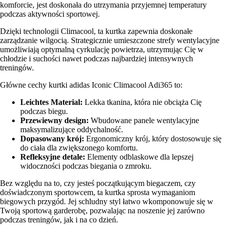
komforcie, jest doskonała do utrzymania przyjemnej temperatury
podczas aktywności sportowej.
Dzięki technologii Climacool, ta kurtka zapewnia doskonałe
zarządzanie wilgocią. Strategicznie umieszczone strefy wentylacyjne
umożliwiają optymalną cyrkulację powietrza, utrzymując Cię w
chłodzie i suchości nawet podczas najbardziej intensywnych
treningów.
Główne cechy kurtki adidas Iconic Climacool Adi365 to:
Leichtes Material:
Lekka tkanina, która nie obciąża Cię
podczas biegu.
Przewiewny design:
Wbudowane panele wentylacyjne
maksymalizujące oddychalność.
Dopasowany krój:
Ergonomiczny krój, który dostosowuje się
do ciała dla zwiększonego komfortu.
Refleksyjne detale:
Elementy odblaskowe dla lepszej
widoczności podczas biegania o zmroku.
Bez względu na to, czy jesteś początkującym biegaczem, czy
doświadczonym sportowcem, ta kurtka sprosta wymaganiom
biegowych przygód. Jej schludny styl łatwo wkomponowuje się w
Twoją sportową garderobę, pozwalając na noszenie jej zarówno
podczas treningów, jak i na co dzień.