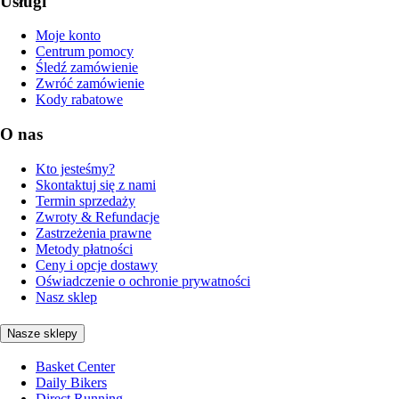
Usługi
Moje konto
Centrum pomocy
Śledź zamówienie
Zwróć zamówienie
Kody rabatowe
O nas
Kto jesteśmy?
Skontaktuj się z nami
Termin sprzedaży
Zwroty & Refundacje
Zastrzeżenia prawne
Metody płatności
Ceny i opcje dostawy
Oświadczenie o ochronie prywatności
Nasz sklep
Nasze sklepy
Basket Center
Daily Bikers
Direct Running