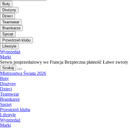
Buty
Drużyny
Dzieci
Teamwear
Bramkarze
Sprzęt
Przestrzeń klubu
Lifestyle
Wyprzedaż
Marki
Serwis posprzedażowy we Francja
Bezpieczna płatność
Łatwe zwroty
Szukaj
Mistrzostwa Świata 2026
Buty
Drużyny
Dzieci
Teamwear
Bramkarze
Sprzęt
Przestrzeń klubu
Lifestyle
Wyprzedaż
Marki