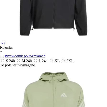
+-2
Rozmiar
*
Przewodnik po rozmiarach
S
24h
M
24h
L
24h
XL
2XL
To pole jest wymagane