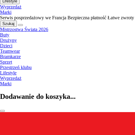
Lifestyle
Wyprzedaż
Marki
Serwis posprzedażowy we Francja
Bezpieczna płatność
Łatwe zwroty
Szukaj
Mistrzostwa Świata 2026
Buty
Drużyny
Dzieci
Teamwear
Bramkarze
Sprzęt
Przestrzeń klubu
Lifestyle
Wyprzedaż
Marki
Dodawanie do koszyka...