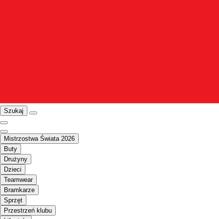
Szukaj
Mistrzostwa Świata 2026
Buty
Drużyny
Dzieci
Teamwear
Bramkarze
Sprzęt
Przestrzeń klubu