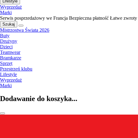
Lifestyle
Wyprzedaż
Marki
Serwis posprzedażowy we Francja
Bezpieczna płatność
Łatwe zwroty
Szukaj
Mistrzostwa Świata 2026
Buty
Drużyny
Dzieci
Teamwear
Bramkarze
Sprzęt
Przestrzeń klubu
Lifestyle
Wyprzedaż
Marki
Dodawanie do koszyka...