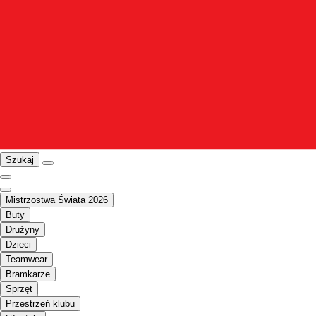
Szukaj
Mistrzostwa Świata 2026
Buty
Drużyny
Dzieci
Teamwear
Bramkarze
Sprzęt
Przestrzeń klubu