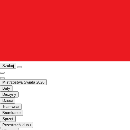
Szukaj
Mistrzostwa Świata 2026
Buty
Drużyny
Dzieci
Teamwear
Bramkarze
Sprzęt
Przestrzeń klubu