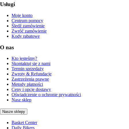
Usługi
Moje konto
Centrum pomocy
Śledź zamówienie
Zwróć zamówienie
Kody rabatowe
O nas
Kto jesteśmy?
Skontaktuj się z nami
Termin sprzedaży
Zwroty & Refundacje
Zastrzeżenia prawne
Metody płatności
Ceny i opcje dostawy
Oświadczenie o ochronie prywatności
Nasz sklep
Nasze sklepy
Basket Center
Daily Bikers