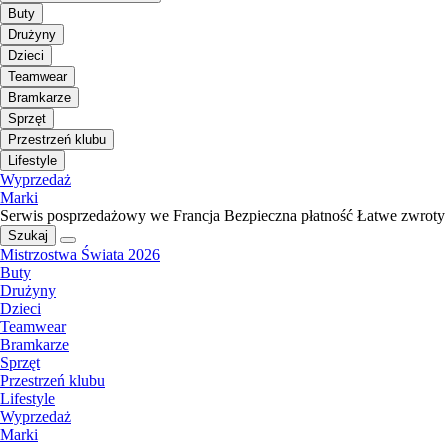
Buty
Drużyny
Dzieci
Teamwear
Bramkarze
Sprzęt
Przestrzeń klubu
Lifestyle
Wyprzedaż
Marki
Serwis posprzedażowy we Francja
Bezpieczna płatność
Łatwe zwroty
Szukaj
Mistrzostwa Świata 2026
Buty
Drużyny
Dzieci
Teamwear
Bramkarze
Sprzęt
Przestrzeń klubu
Lifestyle
Wyprzedaż
Marki