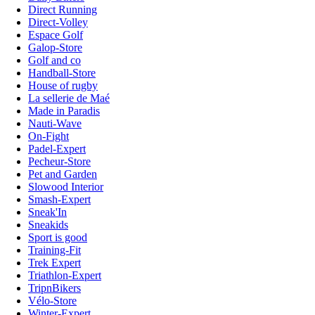
Direct Running
Direct-Volley
Espace Golf
Galop-Store
Golf and co
Handball-Store
House of rugby
La sellerie de Maé
Made in Paradis
Nauti-Wave
On-Fight
Padel-Expert
Pecheur-Store
Pet and Garden
Slowood Interior
Smash-Expert
Sneak'In
Sneakids
Sport is good
Training-Fit
Trek Expert
Triathlon-Expert
TripnBikers
Vélo-Store
Winter-Expert