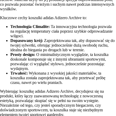
co pozwala pozostać świeżym i suchym nawet podczas intensywnych
wysiłków.
Kluczowe cechy koszulki adidas Adizero Archive to:
Technologia Climalite:
Ta innowacyjna technologia pozwala
na regulację temperatury ciała poprzez szybkie odprowadzanie
wilgoci.
Dopasowany krój:
Zaprojektowana tak, aby dopasować się do
twojej sylwetki, oferując jednocześnie dużą swobodę ruchu,
idealna do biegania po drogach lub w terenie.
Prosty design:
O minimalistycznym wyglądzie, ta koszulka
doskonale komponuje się z innymi ubraniami sportowymi,
pozwalając ci wyglądać stylowo, jednocześnie pozostając
wydajnym.
Trwałość:
Wykonana z wysokiej jakości materiałów, ta
koszulka została zaprojektowana tak, aby przetrwać próbę
czasu, nawet po wielu praniach.
Wybierając koszulkę adidas Adizero Archive, decydujesz się na
produkt, który łączy zaawansowaną technologię z nowoczesną
estetyką, pozwalając skupiać się w pełni na swoim występie.
Niezależnie od tego, czy jesteś sporadycznym biegaczem, czy
doświadczonym sportowcem, ta koszulka staje się niezbędnym
elementem twojej sportowej garderoby.