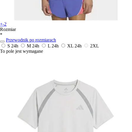
+-2
Rozmiar
*
Przewodnik po rozmiarach
S
24h
M
24h
L
24h
XL
24h
2XL
To pole jest wymagane