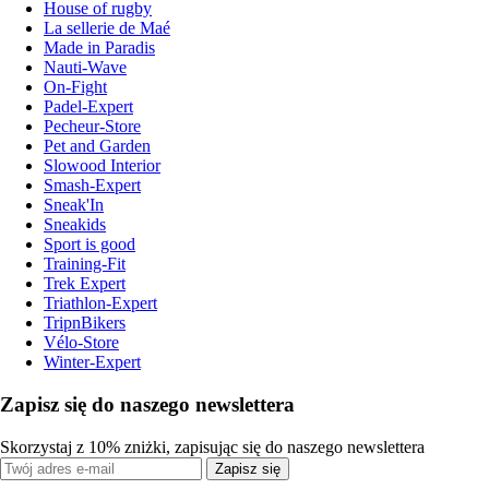
House of rugby
La sellerie de Maé
Made in Paradis
Nauti-Wave
On-Fight
Padel-Expert
Pecheur-Store
Pet and Garden
Slowood Interior
Smash-Expert
Sneak'In
Sneakids
Sport is good
Training-Fit
Trek Expert
Triathlon-Expert
TripnBikers
Vélo-Store
Winter-Expert
Zapisz się do naszego newslettera
Skorzystaj z 10% zniżki, zapisując się do naszego newslettera
Zapisz się