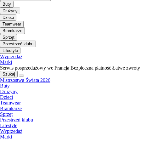
Buty
Drużyny
Dzieci
Teamwear
Bramkarze
Sprzęt
Przestrzeń klubu
Lifestyle
Wyprzedaż
Marki
Serwis posprzedażowy we Francja
Bezpieczna płatność
Łatwe zwroty
Szukaj
Mistrzostwa Świata 2026
Buty
Drużyny
Dzieci
Teamwear
Bramkarze
Sprzęt
Przestrzeń klubu
Lifestyle
Wyprzedaż
Marki