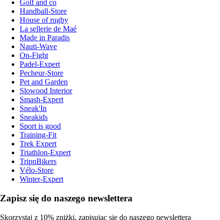
Golf and co
Handball-Store
House of rugby
La sellerie de Maé
Made in Paradis
Nauti-Wave
On-Fight
Padel-Expert
Pecheur-Store
Pet and Garden
Slowood Interior
Smash-Expert
Sneak'In
Sneakids
Sport is good
Training-Fit
Trek Expert
Triathlon-Expert
TripnBikers
Vélo-Store
Winter-Expert
Zapisz się do naszego newslettera
Skorzystaj z 10% zniżki, zapisując się do naszego newslettera