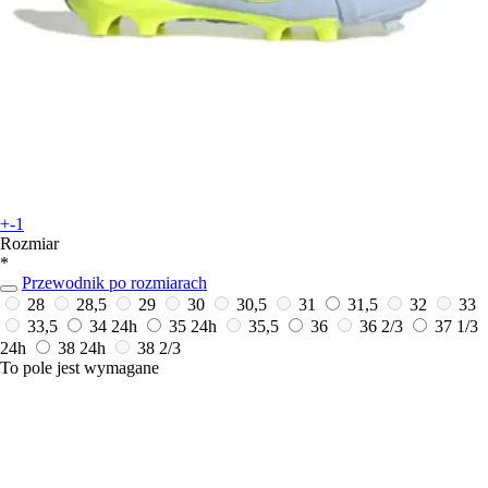
+-1
Rozmiar
*
Przewodnik po rozmiarach
28
28,5
29
30
30,5
31
31,5
32
33
33,5
34
24h
35
24h
35,5
36
36 2/3
37 1/3
24h
38
24h
38 2/3
To pole jest wymagane