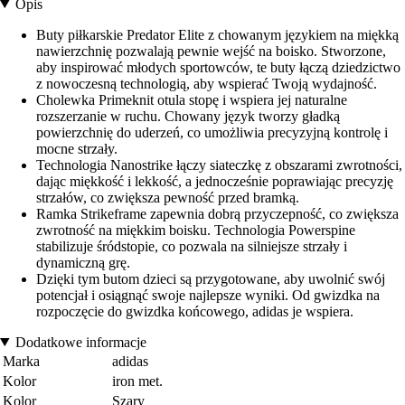
Opis
Buty piłkarskie Predator Elite z chowanym językiem na miękką
nawierzchnię pozwalają pewnie wejść na boisko. Stworzone,
aby inspirować młodych sportowców, te buty łączą dziedzictwo
z nowoczesną technologią, aby wspierać Twoją wydajność.
Cholewka Primeknit otula stopę i wspiera jej naturalne
rozszerzanie w ruchu. Chowany język tworzy gładką
powierzchnię do uderzeń, co umożliwia precyzyjną kontrolę i
mocne strzały.
Technologia Nanostrike łączy siateczkę z obszarami zwrotności,
dając miękkość i lekkość, a jednocześnie poprawiając precyzję
strzałów, co zwiększa pewność przed bramką.
Ramka Strikeframe zapewnia dobrą przyczepność, co zwiększa
zwrotność na miękkim boisku. Technologia Powerspine
stabilizuje śródstopie, co pozwala na silniejsze strzały i
dynamiczną grę.
Dzięki tym butom dzieci są przygotowane, aby uwolnić swój
potencjał i osiągnąć swoje najlepsze wyniki. Od gwizdka na
rozpoczęcie do gwizdka końcowego, adidas je wspiera.
Dodatkowe informacje
Marka
adidas
Kolor
iron met.
Kolor
Szary