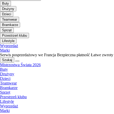
Buty
Drużyny
Dzieci
Teamwear
Bramkarze
Sprzęt
Przestrzeń klubu
Lifestyle
Wyprzedaż
Marki
Serwis posprzedażowy we Francja
Bezpieczna płatność
Łatwe zwroty
Szukaj
Mistrzostwa Świata 2026
Buty
Drużyny
Dzieci
Teamwear
Bramkarze
Sprzęt
Przestrzeń klubu
Lifestyle
Wyprzedaż
Marki