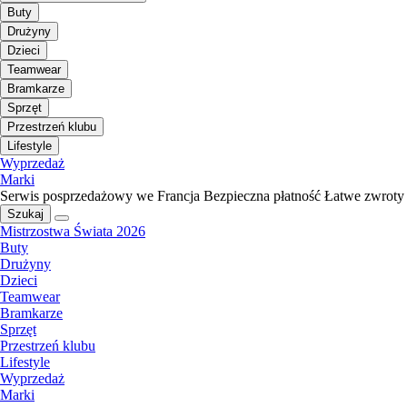
Buty
Drużyny
Dzieci
Teamwear
Bramkarze
Sprzęt
Przestrzeń klubu
Lifestyle
Wyprzedaż
Marki
Serwis posprzedażowy we Francja
Bezpieczna płatność
Łatwe zwroty
Szukaj
Mistrzostwa Świata 2026
Buty
Drużyny
Dzieci
Teamwear
Bramkarze
Sprzęt
Przestrzeń klubu
Lifestyle
Wyprzedaż
Marki