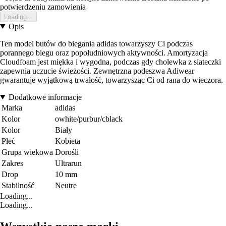
potwierdzeniu zamowienia
Loading...
Opis
Ten model butów do biegania adidas towarzyszy Ci podczas
porannego biegu oraz popołudniowych aktywności. Amortyzacja
Cloudfoam jest miękka i wygodna, podczas gdy cholewka z siateczki
zapewnia uczucie świeżości. Zewnętrzna podeszwa Adiwear
gwarantuje wyjątkową trwałość, towarzysząc Ci od rana do wieczora.
Dodatkowe informacje
Marka
adidas
Kolor
owhite/purbur/cblack
Kolor
Biały
Płeć
Kobieta
Grupa wiekowa
Dorośli
Zakres
Ultrarun
Drop
10 mm
Stabilność
Neutre
Loading...
Loading...