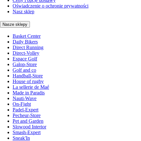
Ceny i opcje dostawy
Oświadczenie o ochronie prywatności
Nasz sklep
Nasze sklepy
Basket Center
Daily Bikers
Direct Running
Direct-Volley
Espace Golf
Galop-Store
Golf and co
Handball-Store
House of rugby
La sellerie de Maé
Made in Paradis
Nauti-Wave
On-Fight
Padel-Expert
Pecheur-Store
Pet and Garden
Slowood Interior
Smash-Expert
Sneak'In