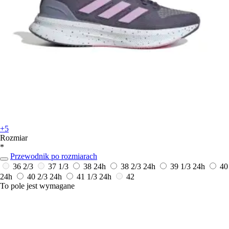
+5
Rozmiar
*
Przewodnik po rozmiarach
36 2/3
37 1/3
38
24h
38 2/3
24h
39 1/3
24h
40
24h
40 2/3
24h
41 1/3
24h
42
To pole jest wymagane