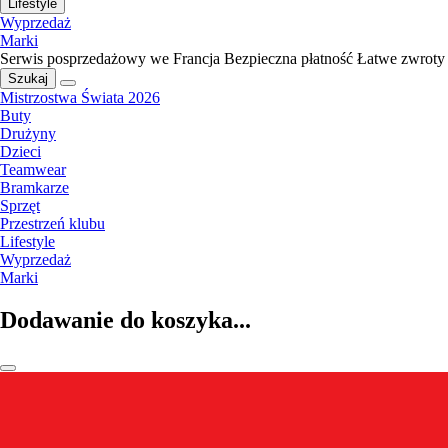
Lifestyle
Wyprzedaż
Marki
Serwis posprzedażowy we Francja
Bezpieczna płatność
Łatwe zwroty
Szukaj
Mistrzostwa Świata 2026
Buty
Drużyny
Dzieci
Teamwear
Bramkarze
Sprzęt
Przestrzeń klubu
Lifestyle
Wyprzedaż
Marki
Dodawanie do koszyka...