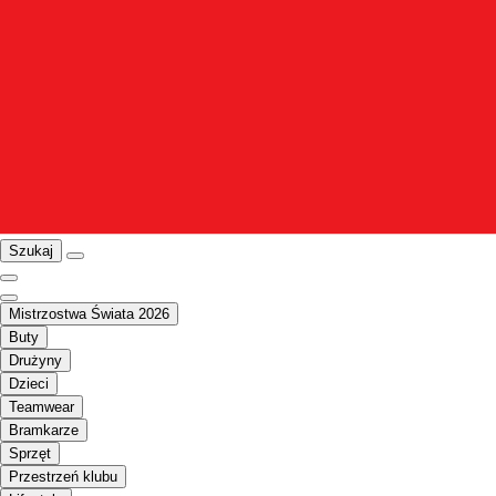
Szukaj
Mistrzostwa Świata 2026
Buty
Drużyny
Dzieci
Teamwear
Bramkarze
Sprzęt
Przestrzeń klubu