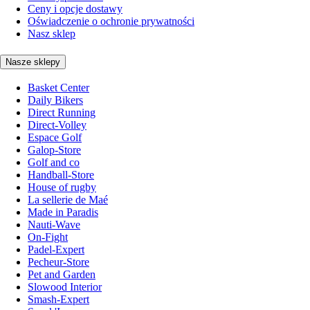
Ceny i opcje dostawy
Oświadczenie o ochronie prywatności
Nasz sklep
Nasze sklepy
Basket Center
Daily Bikers
Direct Running
Direct-Volley
Espace Golf
Galop-Store
Golf and co
Handball-Store
House of rugby
La sellerie de Maé
Made in Paradis
Nauti-Wave
On-Fight
Padel-Expert
Pecheur-Store
Pet and Garden
Slowood Interior
Smash-Expert