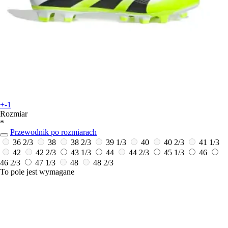
+-1
Rozmiar
*
Przewodnik po rozmiarach
36 2/3
38
38 2/3
39 1/3
40
40 2/3
41 1/3
42
42 2/3
43 1/3
44
44 2/3
45 1/3
46
46 2/3
47 1/3
48
48 2/3
To pole jest wymagane