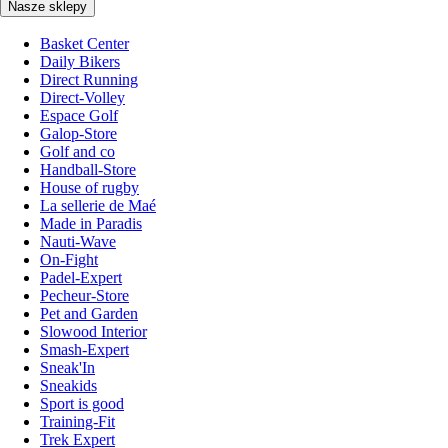
Nasze sklepy
Basket Center
Daily Bikers
Direct Running
Direct-Volley
Espace Golf
Galop-Store
Golf and co
Handball-Store
House of rugby
La sellerie de Maé
Made in Paradis
Nauti-Wave
On-Fight
Padel-Expert
Pecheur-Store
Pet and Garden
Slowood Interior
Smash-Expert
Sneak'In
Sneakids
Sport is good
Training-Fit
Trek Expert