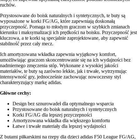
ruchów.
Przystosowane do boisk naturalnych i syntetycznych, te buty są
wyposażone w korki FG/AG, które zapewniają doskonałą
przyczepność. Pomaga to młodym graczom w szybkich zmianach
kierunku i maksymalizacji ich prędkości na boisku. Przyczepność jest
kluczowa, a te korki są specjalnie zaprojektowane, aby zapewnić
stabilność przez cały mecz.
Ich amortyzowana wkładka zapewnia wyjątkowy komfort,
umożliwiając graczom skoncentrowanie się na ich wydajności bez
nadmiernego zmęczenia stóp. Wykonane z wysokiej jakości
materiałów, te buty są zarówno lekkie, jak i trwałe, wytrzymując
intensywność gry, jednocześnie zachowując nowoczesny styl
charakteryzujący markę adidas.
Główne cechy:
Design bez sznurowadeł dla optymalnego wsparcia
Przystosowane do boisk naturalnych i syntetycznych
Korki FG/AG dla lepszej przyczepności
Amortyzowana wkładka dla większego komfortu
Łatwe i trwałe materiały dla lepszej wydajności
Z butami piłkarskimi na rzepy dla dzieci adidas F50 League FG/AG,