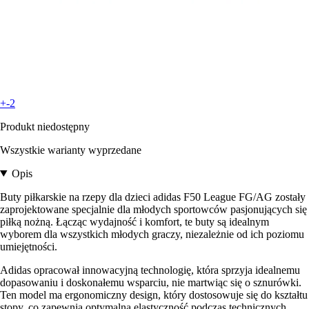
+-2
Produkt niedostępny
Wszystkie warianty wyprzedane
Opis
Buty piłkarskie na rzepy dla dzieci adidas F50 League FG/AG zostały
zaprojektowane specjalnie dla młodych sportowców pasjonujących się
piłką nożną. Łącząc wydajność i komfort, te buty są idealnym
wyborem dla wszystkich młodych graczy, niezależnie od ich poziomu
umiejętności.
Adidas opracował innowacyjną technologię, która sprzyja idealnemu
dopasowaniu i doskonałemu wsparciu, nie martwiąc się o sznurówki.
Ten model ma ergonomiczny design, który dostosowuje się do kształtu
stopy, co zapewnia optymalną elastyczność podczas technicznych