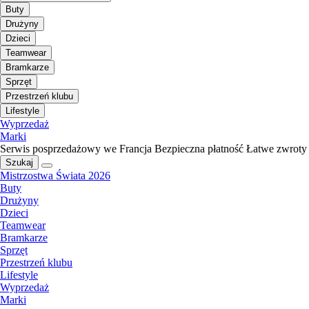
Buty
Drużyny
Dzieci
Teamwear
Bramkarze
Sprzęt
Przestrzeń klubu
Lifestyle
Wyprzedaż
Marki
Serwis posprzedażowy we Francja
Bezpieczna płatność
Łatwe zwroty
Szukaj
Mistrzostwa Świata 2026
Buty
Drużyny
Dzieci
Teamwear
Bramkarze
Sprzęt
Przestrzeń klubu
Lifestyle
Wyprzedaż
Marki