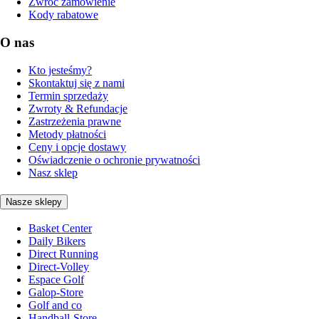
Zwróć zamówienie
Kody rabatowe
O nas
Kto jesteśmy?
Skontaktuj się z nami
Termin sprzedaży
Zwroty & Refundacje
Zastrzeżenia prawne
Metody płatności
Ceny i opcje dostawy
Oświadczenie o ochronie prywatności
Nasz sklep
Nasze sklepy
Basket Center
Daily Bikers
Direct Running
Direct-Volley
Espace Golf
Galop-Store
Golf and co
Handball-Store