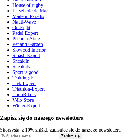
House of rugby
La sellerie de Maé
Made in Paradis
Nauti-Wave
On-Fight
Padel-Expert
Pecheur-Store
Pet and Garden
Slowood Interior
Smash-Expert
Sneak'In
Sneakids
Sport is good
Training-Fit
Trek Expert
Triathlon-Expert
TripnBikers
Vélo-Store
Winter-Expert
Zapisz się do naszego newslettera
Skorzystaj z 10% zniżki, zapisując się do naszego newslettera
Zapisz się