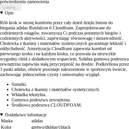
potwierdzeniu zamowienia
Loading...
Opis
Rób krok w stronę komfortu przez cały dzień dzięki butom do
biegania adidas Runfalcon 6 Cloudfoam. Zaprojektowane do
codziennych osiągów, towarzyszą Ci podczas porannych biegów i
codziennych aktywności, zapewniając równowagę i niezawodność.
Cholewka z tkaniny i materiałów syntetycznych gwarantuje lekkość i
oddychalność. Amortyzacja Cloudfoam zapewnia komfort od
pierwszego kroku i na każdym kroku, co pozwala na niezwykle
wygodny chód z dodatkowym wsparciem. Solidna gumowa podeszwa
zewnętrzna zapewnia stałą przyczepność na drodze. Podkreślona przez
3 paski adidas, obuwie pozostaje zakorzenione w sportowym świecie,
zachowując jednocześnie czysty i uniwersalny wygląd.
Sznurki.
Cholewka z tkaniny i materiałów syntetycznych.
Wkładka tekstylna.
Gumowa podeszwa zewnętrzna.
Środkowa podeszwa CLOUDFOAM.
Dodatkowe informacje
Marka
adidas
Kolor
gretwo/dkblue/cblack