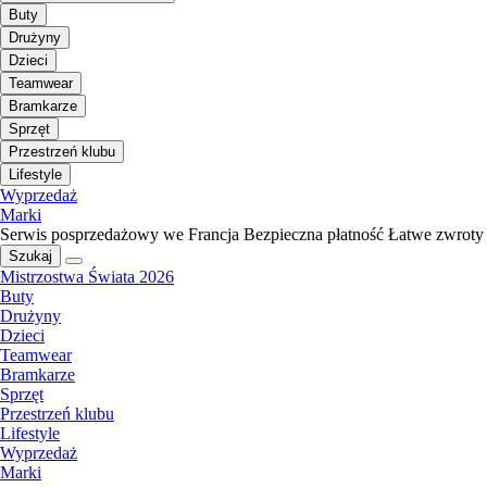
Buty
Drużyny
Dzieci
Teamwear
Bramkarze
Sprzęt
Przestrzeń klubu
Lifestyle
Wyprzedaż
Marki
Serwis posprzedażowy we Francja
Bezpieczna płatność
Łatwe zwroty
Szukaj
Mistrzostwa Świata 2026
Buty
Drużyny
Dzieci
Teamwear
Bramkarze
Sprzęt
Przestrzeń klubu
Lifestyle
Wyprzedaż
Marki