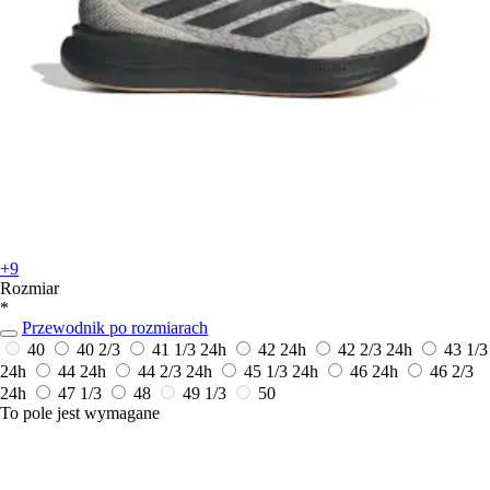
+9
Rozmiar
*
Przewodnik po rozmiarach
40
40 2/3
41 1/3
24h
42
24h
42 2/3
24h
43 1/3
24h
44
24h
44 2/3
24h
45 1/3
24h
46
24h
46 2/3
24h
47 1/3
48
49 1/3
50
To pole jest wymagane