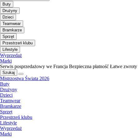
Buty
Drużyny
Dzieci
Teamwear
Bramkarze
Sprzęt
Przestrzeń klubu
Lifestyle
Wyprzedaż
Marki
Serwis posprzedażowy we Francja
Bezpieczna płatność
Łatwe zwroty
Szukaj
Mistrzostwa Świata 2026
Buty
Drużyny
Dzieci
Teamwear
Bramkarze
Sprzęt
Przestrzeń klubu
Lifestyle
Wyprzedaż
Marki