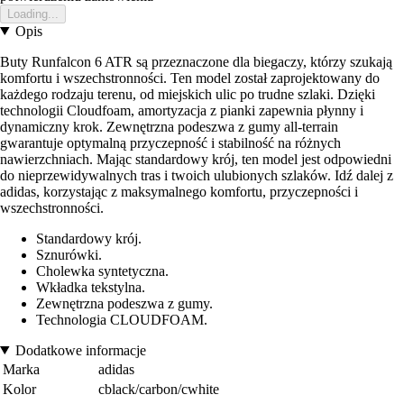
Loading...
Opis
Buty Runfalcon 6 ATR są przeznaczone dla biegaczy, którzy szukają
komfortu i wszechstronności. Ten model został zaprojektowany do
każdego rodzaju terenu, od miejskich ulic po trudne szlaki. Dzięki
technologii Cloudfoam, amortyzacja z pianki zapewnia płynny i
dynamiczny krok. Zewnętrzna podeszwa z gumy all-terrain
gwarantuje optymalną przyczepność i stabilność na różnych
nawierzchniach. Mając standardowy krój, ten model jest odpowiedni
do nieprzewidywalnych tras i twoich ulubionych szlaków. Idź dalej z
adidas, korzystając z maksymalnego komfortu, przyczepności i
wszechstronności.
Standardowy krój.
Sznurówki.
Cholewka syntetyczna.
Wkładka tekstylna.
Zewnętrzna podeszwa z gumy.
Technologia CLOUDFOAM.
Dodatkowe informacje
Marka
adidas
Kolor
cblack/carbon/cwhite