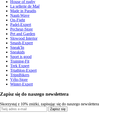
House of rugby
La sellerie de Maé
Made in Paradis
Nauti-Wave
On-Fight
Padel-Expert
Pecheur-Store
Pet and Garden
Slowood Interior
Smash-Expert
Sneak'In
Sneakids
Sport is good
Training-Fit
Trek Expert
Triathlon-Expert
TripnBikers
Vélo-Store
Winter-Expert
Zapisz się do naszego newslettera
Skorzystaj z 10% zniżki, zapisując się do naszego newslettera
Zapisz się