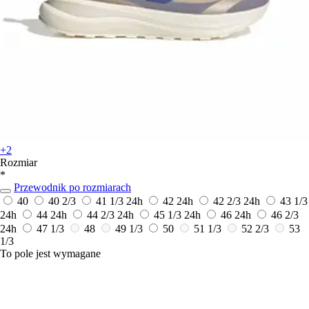
+2
Rozmiar
*
Przewodnik po rozmiarach
40
40 2/3
41 1/3
24h
42
24h
42 2/3
24h
43 1/3
24h
44
24h
44 2/3
24h
45 1/3
24h
46
24h
46 2/3
24h
47 1/3
48
49 1/3
50
51 1/3
52 2/3
53
1/3
To pole jest wymagane