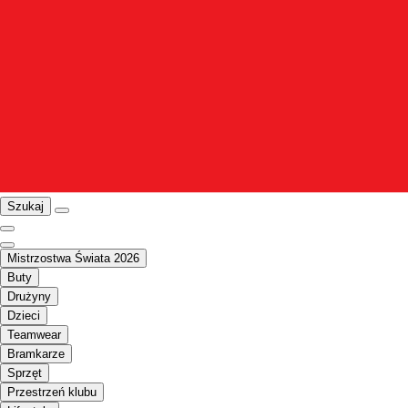
Szukaj
Mistrzostwa Świata 2026
Buty
Drużyny
Dzieci
Teamwear
Bramkarze
Sprzęt
Przestrzeń klubu