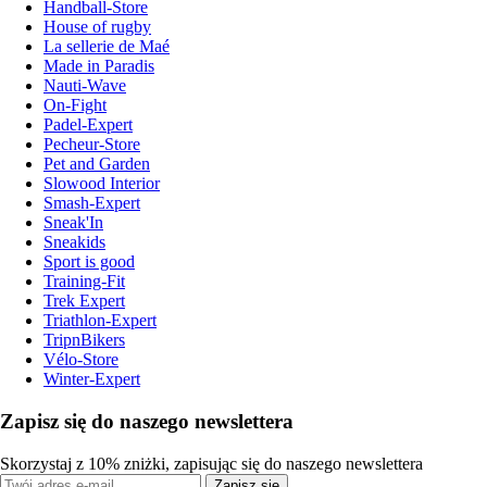
Handball-Store
House of rugby
La sellerie de Maé
Made in Paradis
Nauti-Wave
On-Fight
Padel-Expert
Pecheur-Store
Pet and Garden
Slowood Interior
Smash-Expert
Sneak'In
Sneakids
Sport is good
Training-Fit
Trek Expert
Triathlon-Expert
TripnBikers
Vélo-Store
Winter-Expert
Zapisz się do naszego newslettera
Skorzystaj z 10% zniżki, zapisując się do naszego newslettera
Zapisz się