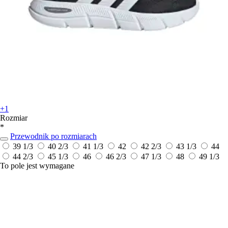
+1
Rozmiar
*
Przewodnik po rozmiarach
39 1/3
40 2/3
41 1/3
42
42 2/3
43 1/3
44
44 2/3
45 1/3
46
46 2/3
47 1/3
48
49 1/3
To pole jest wymagane