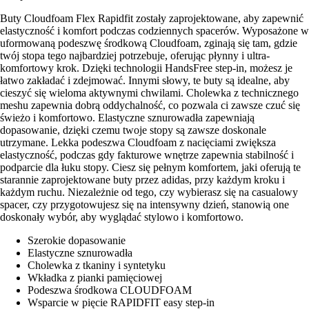
Buty Cloudfoam Flex Rapidfit zostały zaprojektowane, aby zapewnić
elastyczność i komfort podczas codziennych spacerów. Wyposażone w
uformowaną podeszwę środkową Cloudfoam, zginają się tam, gdzie
twój stopa tego najbardziej potrzebuje, oferując płynny i ultra-
komfortowy krok. Dzięki technologii HandsFree step-in, możesz je
łatwo zakładać i zdejmować. Innymi słowy, te buty są idealne, aby
cieszyć się wieloma aktywnymi chwilami. Cholewka z technicznego
meshu zapewnia dobrą oddychalność, co pozwala ci zawsze czuć się
świeżo i komfortowo. Elastyczne sznurowadła zapewniają
dopasowanie, dzięki czemu twoje stopy są zawsze doskonale
utrzymane. Lekka podeszwa Cloudfoam z nacięciami zwiększa
elastyczność, podczas gdy fakturowe wnętrze zapewnia stabilność i
podparcie dla łuku stopy. Ciesz się pełnym komfortem, jaki oferują te
starannie zaprojektowane buty przez adidas, przy każdym kroku i
każdym ruchu. Niezależnie od tego, czy wybierasz się na casualowy
spacer, czy przygotowujesz się na intensywny dzień, stanowią one
doskonały wybór, aby wyglądać stylowo i komfortowo.
Szerokie dopasowanie
Elastyczne sznurowadła
Cholewka z tkaniny i syntetyku
Wkładka z pianki pamięciowej
Podeszwa środkowa CLOUDFOAM
Wsparcie w pięcie RAPIDFIT easy step-in