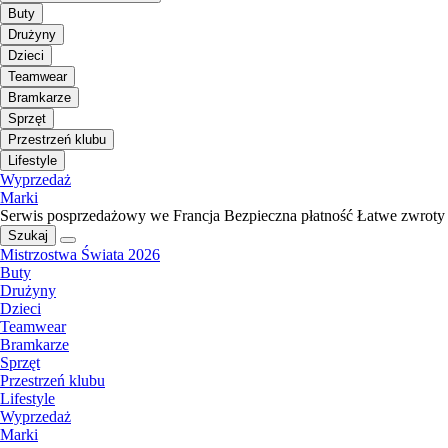
Buty
Drużyny
Dzieci
Teamwear
Bramkarze
Sprzęt
Przestrzeń klubu
Lifestyle
Wyprzedaż
Marki
Serwis posprzedażowy we Francja
Bezpieczna płatność
Łatwe zwroty
Szukaj
Mistrzostwa Świata 2026
Buty
Drużyny
Dzieci
Teamwear
Bramkarze
Sprzęt
Przestrzeń klubu
Lifestyle
Wyprzedaż
Marki