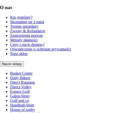
O nas
Kto jesteśmy?
Skontaktuj się z nami
Termin sprzedaży
Zwroty & Refundacje
Zastrzeżenia prawne
Metody płatności
Ceny i opcje dostawy
Oświadczenie o ochronie prywatności
Nasz sklep
Nasze sklepy
Basket Center
Daily Bikers
Direct Running
Direct-Volley
Espace Golf
Galop-Store
Golf and co
Handball-Store
House of rugby