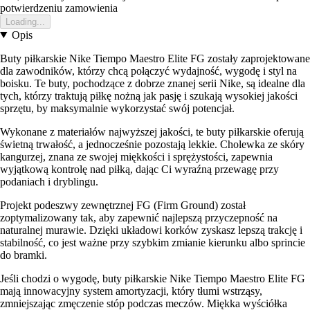
potwierdzeniu zamowienia
Loading...
Opis
Buty piłkarskie Nike Tiempo Maestro Elite FG zostały zaprojektowane
dla zawodników, którzy chcą połączyć wydajność, wygodę i styl na
boisku. Te buty, pochodzące z dobrze znanej serii Nike, są idealne dla
tych, którzy traktują piłkę nożną jak pasję i szukają wysokiej jakości
sprzętu, by maksymalnie wykorzystać swój potencjał.
Wykonane z materiałów najwyższej jakości, te buty piłkarskie oferują
świetną trwałość, a jednocześnie pozostają lekkie. Cholewka ze skóry
kangurzej, znana ze swojej miękkości i sprężystości, zapewnia
wyjątkową kontrolę nad piłką, dając Ci wyraźną przewagę przy
podaniach i dryblingu.
Projekt podeszwy zewnętrznej FG (Firm Ground) został
zoptymalizowany tak, aby zapewnić najlepszą przyczepność na
naturalnej murawie. Dzięki układowi korków zyskasz lepszą trakcję i
stabilność, co jest ważne przy szybkim zmianie kierunku albo sprincie
do bramki.
Jeśli chodzi o wygodę, buty piłkarskie Nike Tiempo Maestro Elite FG
mają innowacyjny system amortyzacji, który tłumi wstrząsy,
zmniejszając zmęczenie stóp podczas meczów. Miękka wyściółka