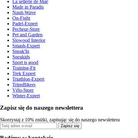
La sellerie de Maé
Made in Paradis
Nauti-Wave
On-Fight
Padel-Expert
Pecheur-Store
Pet and Garden
Slowood Interior
Smash-Expert
Sneak'In
Sneakids
Sport is good
Training-Fit
Trek Expert
Triathlon-Expert
TripnBikers
Vélo-Store
Winter-Expert
Zapisz się do naszego newslettera
Skorzystaj z 10% zniżki, zapisując się do naszego newslettera
Zapisz się
Bądźmy w kontakcie