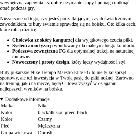
wewnętrzna zapewnia też dobre trzymanie stopy i pomaga uniknąć
otarć podczas gry.
Niezależnie od tego, czy jesteś początkującym, czy doświadczonym
zawodnikiem, te buty świetnie sprawdzą się na boisku. Oto kilka cech,
które robią różnicę :
Cholewka ze skóry kangurzej
dla wyjątkowego czucia piłki.
System amortyzacji
wbudowany dla maksymalnego komfortu.
Podeszwa zewnętrzna FG
dla optymalnej trakcji na naturalnej
murawie.
Nowoczesny i prosty design
, który łączy wydajność i styl.
Buty piłkarskie Nike Tiempo Maestro Elite FG to nie tylko sprzęt
sportowy, ale też inwestycja w Twoją pasję do piłki nożnej. Zarówno
na trening, jak i na mecze, będą Ci towarzyszyć w osiąganiu
najlepszych wyników na boisku.
Dodatkowe informacje
Marka
Nike
Kolor
black/illusion green-black
Kolor
Czarny
Płeć
Mężczyzna
Grupa wiekowa
Dorośli