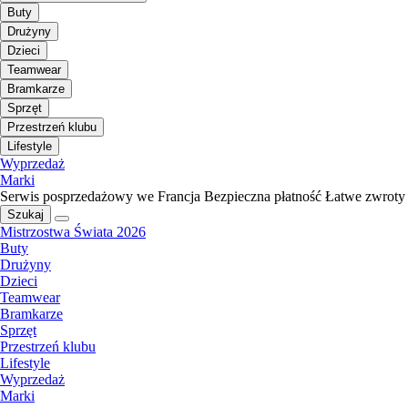
Buty
Drużyny
Dzieci
Teamwear
Bramkarze
Sprzęt
Przestrzeń klubu
Lifestyle
Wyprzedaż
Marki
Serwis posprzedażowy we Francja
Bezpieczna płatność
Łatwe zwroty
Szukaj
Mistrzostwa Świata 2026
Buty
Drużyny
Dzieci
Teamwear
Bramkarze
Sprzęt
Przestrzeń klubu
Lifestyle
Wyprzedaż
Marki