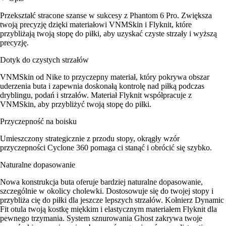
Przekształć stracone szanse w sukcesy z Phantom 6 Pro. Zwiększa
twoją precyzję dzięki materiałowi VNMSkin i Flyknit, które
przybliżają twoją stopę do piłki, aby uzyskać czyste strzały i wyższą
precyzję.
Dotyk do czystych strzałów
VNMSkin od Nike to przyczepny materiał, który pokrywa obszar
uderzenia buta i zapewnia doskonałą kontrolę nad piłką podczas
dryblingu, podań i strzałów. Materiał Flyknit współpracuje z
VNMSkin, aby przybliżyć twoją stopę do piłki.
Przyczepność na boisku
Umieszczony strategicznie z przodu stopy, okrągły wzór
przyczepności Cyclone 360 pomaga ci stanąć i obrócić się szybko.
Naturalne dopasowanie
Nowa konstrukcja buta oferuje bardziej naturalne dopasowanie,
szczególnie w okolicy cholewki. Dostosowuje się do twojej stopy i
przybliża cię do piłki dla jeszcze lepszych strzałów. Kołnierz Dynamic
Fit otula twoją kostkę miękkim i elastycznym materiałem Flyknit dla
pewnego trzymania. System sznurowania Ghost zakrywa twoje