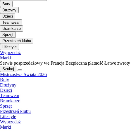
Buty
Drużyny
Dzieci
Teamwear
Bramkarze
Sprzęt
Przestrzeń klubu
Lifestyle
Wyprzedaż
Marki
Serwis posprzedażowy we Francja
Bezpieczna płatność
Łatwe zwroty
Szukaj
Mistrzostwa Świata 2026
Buty
Drużyny
Dzieci
Teamwear
Bramkarze
Sprzęt
Przestrzeń klubu
Lifestyle
Wyprzedaż
Marki