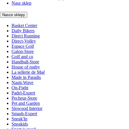
Nasz sklep
Nasze sklepy
Basket Center
Daily Bikers
Direct Running
Direct-Volley
Espace Golf
Galop-Store
Golf and co
Handball-Store
House of rugby
La sellerie de Maé
Made in Paradis
Nauti-Wave
On-Fight
Padel-Expert
Pecheur-Store
Pet and Garden
Slowood Interior
Smash-Expert
Sneak'In
Sneakids