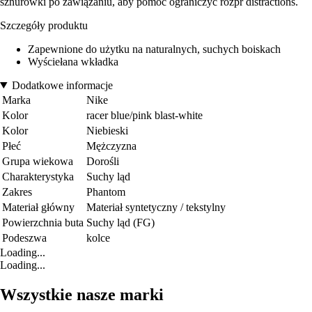
sznurówki po zawiązaniu, aby pomóc ograniczyć rozpr distractions.
Szczegóły produktu
Zapewnione do użytku na naturalnych, suchych boiskach
Wyściełana wkładka
Dodatkowe informacje
Marka
Nike
Kolor
racer blue/pink blast-white
Kolor
Niebieski
Płeć
Mężczyzna
Grupa wiekowa
Dorośli
Charakterystyka
Suchy ląd
Zakres
Phantom
Materiał główny
Materiał syntetyczny / tekstylny
Powierzchnia buta
Suchy ląd (FG)
Podeszwa
kolce
Loading...
Loading...
Wszystkie nasze marki