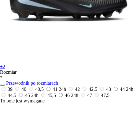
+2
Rozmiar
*
Przewodnik po rozmiarach
39
40
40,5
41
24h
42
42,5
43
44
24h
44,5
45
24h
45,5
46
24h
47
47,5
To pole jest wymagane