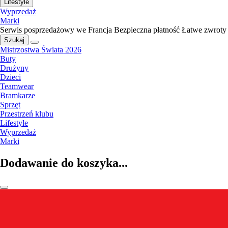
Lifestyle
Wyprzedaż
Marki
Serwis posprzedażowy we Francja
Bezpieczna płatność
Łatwe zwroty
Szukaj
Mistrzostwa Świata 2026
Buty
Drużyny
Dzieci
Teamwear
Bramkarze
Sprzęt
Przestrzeń klubu
Lifestyle
Wyprzedaż
Marki
Dodawanie do koszyka...