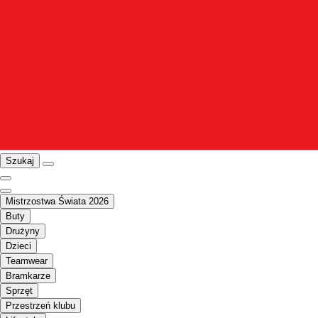
Szukaj
Mistrzostwa Świata 2026
Buty
Drużyny
Dzieci
Teamwear
Bramkarze
Sprzęt
Przestrzeń klubu