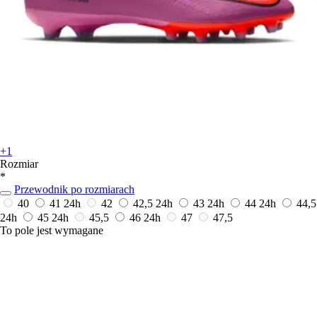
+1
Rozmiar
*
Przewodnik po rozmiarach
40
41
24h
42
42,5
24h
43
24h
44
24h
44,5
24h
45
24h
45,5
46
24h
47
47,5
To pole jest wymagane