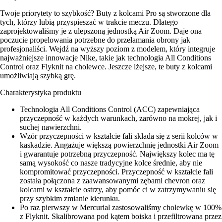
Twoje priorytety to szybkość? Buty z kolcami Pro są stworzone dla
tych, którzy lubią przyspieszać w trakcie meczu. Dlatego
zaprojektowaliśmy je z ulepszoną jednostką Air Zoom. Daje ona
poczucie propelowania potrzebne do przełamania obrony jak
profesjonaliści. Wejdź na wyższy poziom z modelem, który integruje
najważniejsze innowacje Nike, takie jak technologia All Conditions
Control oraz Flyknit na cholewce. Jeszcze lżejsze, te buty z kolcami
umożliwiają szybką grę.
Charakterystyka produktu
Technologia All Conditions Control (ACC) zapewniająca
przyczepność w każdych warunkach, zarówno na mokrej, jak i
suchej nawierzchni.
Wzór przyczepności w kształcie fali składa się z serii kolców w
kaskadzie. Angażuje większą powierzchnię jednostki Air Zoom
i gwarantuje potrzebną przyczepność. Największy kolec ma tę
samą wysokość co nasze tradycyjne kolce średnie, aby nie
kompromitować przyczepności. Przyczepność w kształcie fali
została połączona z zaawansowanymi zębami chevron oraz
kolcami w kształcie ostrzy, aby pomóc ci w zatrzymywaniu się
przy szybkim zmianie kierunku.
Po raz pierwszy w Mercurial zastosowaliśmy cholewkę w 100%
z Flyknit. Skalibrowana pod kątem boiska i przefiltrowana przez