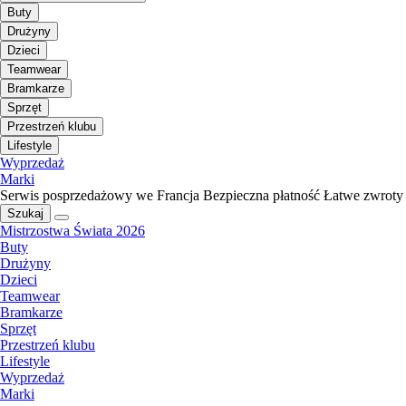
Buty
Drużyny
Dzieci
Teamwear
Bramkarze
Sprzęt
Przestrzeń klubu
Lifestyle
Wyprzedaż
Marki
Serwis posprzedażowy we Francja
Bezpieczna płatność
Łatwe zwroty
Szukaj
Mistrzostwa Świata 2026
Buty
Drużyny
Dzieci
Teamwear
Bramkarze
Sprzęt
Przestrzeń klubu
Lifestyle
Wyprzedaż
Marki