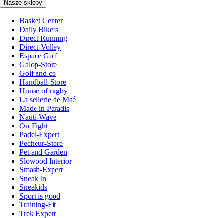
Nasze sklepy
Basket Center
Daily Bikers
Direct Running
Direct-Volley
Espace Golf
Galop-Store
Golf and co
Handball-Store
House of rugby
La sellerie de Maé
Made in Paradis
Nauti-Wave
On-Fight
Padel-Expert
Pecheur-Store
Pet and Garden
Slowood Interior
Smash-Expert
Sneak'In
Sneakids
Sport is good
Training-Fit
Trek Expert