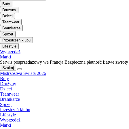
Buty
Drużyny
Dzieci
Teamwear
Bramkarze
Sprzęt
Przestrzeń klubu
Lifestyle
Wyprzedaż
Marki
Serwis posprzedażowy we Francja
Bezpieczna płatność
Łatwe zwroty
Szukaj
Mistrzostwa Świata 2026
Buty
Drużyny
Dzieci
Teamwear
Bramkarze
Sprzęt
Przestrzeń klubu
Lifestyle
Wyprzedaż
Marki