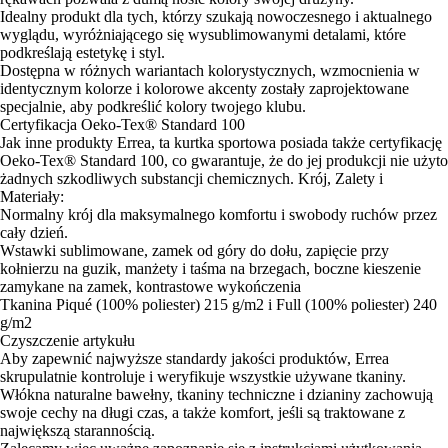
Idealny produkt dla tych, którzy szukają nowoczesnego i aktualnego
wyglądu, wyróżniającego się wysublimowanymi detalami, które
podkreślają estetykę i styl.
Dostępna w różnych wariantach kolorystycznych, wzmocnienia w
identycznym kolorze i kolorowe akcenty zostały zaprojektowane
specjalnie, aby podkreślić kolory twojego klubu.
Certyfikacja Oeko-Tex® Standard 100
Jak inne produkty Errea, ta kurtka sportowa posiada także certyfikację
Oeko-Tex® Standard 100, co gwarantuje, że do jej produkcji nie użyto
żadnych szkodliwych substancji chemicznych. Krój, Zalety i
Materiały:
Normalny krój dla maksymalnego komfortu i swobody ruchów przez
cały dzień.
Wstawki sublimowane, zamek od góry do dołu, zapięcie przy
kołnierzu na guzik, manżety i taśma na brzegach, boczne kieszenie
zamykane na zamek, kontrastowe wykończenia
Tkanina Piqué (100% poliester) 215 g/m2 i Full (100% poliester) 240
g/m2
Czyszczenie artykułu
Aby zapewnić najwyższe standardy jakości produktów, Errea
skrupulatnie kontroluje i weryfikuje wszystkie używane tkaniny.
Włókna naturalne bawełny, tkaniny techniczne i dzianiny zachowują
swoje cechy na długi czas, a także komfort, jeśli są traktowane z
największą starannością.