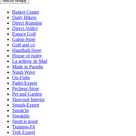
Nasze sklepy
Basket Center
Daily Bikers
Direct Running
Direct-Volley
Espace Golf
Galop-Store
Golf and co
Handball-Store
House of rugby
La sellerie de Maé
Made in Paradis
Nauti-Wave
On-Fight
Padel-Expert
Pecheur-Store
Pet and Garden
Slowood Interior
Smash-Expert
Sneak'In
Sneakids
Sport is good
Training-Fit
Trek Expert