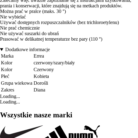
Zalecamy więc uważne zapoznanie się z instrukcjami użytkowania,
prania i konserwacji, które znajdują się na metkach produktów.
Można prać w pralce (maks. 30 °)
Nie wybielać
Używać dostępnych rozpuszczalników (bez trichloroetylenu)
Nie prać chemicznie
Nie używać suszarki do ubrań
Prasować w delikatnej temperaturze bez pary (110 °)
Dodatkowe informacje
Marka
Errea
Kolor
czerwony/szary/biały
Kolor
Czerwony
Płeć
Kobieta
Grupa wiekowa
Dorośli
Zakres
Diana
Loading...
Loading...
Wszystkie nasze marki