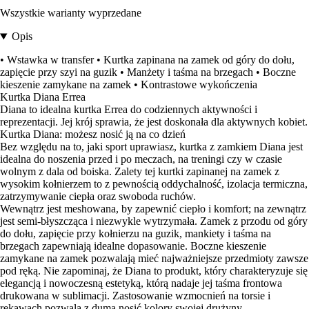
Wszystkie warianty wyprzedane
Opis
• Wstawka w transfer • Kurtka zapinana na zamek od góry do dołu,
zapięcie przy szyi na guzik • Manżety i taśma na brzegach • Boczne
kieszenie zamykane na zamek • Kontrastowe wykończenia
Kurtka Diana Errea
Diana to idealna kurtka Errea do codziennych aktywności i
reprezentacji. Jej krój sprawia, że jest doskonała dla aktywnych kobiet.
Kurtka Diana: możesz nosić ją na co dzień
Bez względu na to, jaki sport uprawiasz, kurtka z zamkiem Diana jest
idealna do noszenia przed i po meczach, na treningi czy w czasie
wolnym z dala od boiska. Zalety tej kurtki zapinanej na zamek z
wysokim kołnierzem to z pewnością oddychalność, izolacja termiczna,
zatrzymywanie ciepła oraz swoboda ruchów.
Wewnątrz jest meshowana, by zapewnić ciepło i komfort; na zewnątrz
jest semi-błyszcząca i niezwykle wytrzymała. Zamek z przodu od góry
do dołu, zapięcie przy kołnierzu na guzik, mankiety i taśma na
brzegach zapewniają idealne dopasowanie. Boczne kieszenie
zamykane na zamek pozwalają mieć najważniejsze przedmioty zawsze
pod ręką. Nie zapominaj, że Diana to produkt, który charakteryzuje się
elegancją i nowoczesną estetyką, którą nadaje jej taśma frontowa
drukowana w sublimacji. Zastosowanie wzmocnień na torsie i
rękawach pozwala z dumą nosić kolory swojej drużyny.