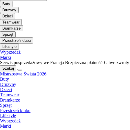
Buty
Drużyny
Dzieci
Teamwear
Bramkarze
Sprzęt
Przestrzeń klubu
Lifestyle
Wyprzedaż
Marki
Serwis posprzedażowy we Francja
Bezpieczna płatność
Łatwe zwroty
Szukaj
Mistrzostwa Świata 2026
Buty
Drużyny
Dzieci
Teamwear
Bramkarze
Sprzęt
Przestrzeń klubu
Lifestyle
Wyprzedaż
Marki