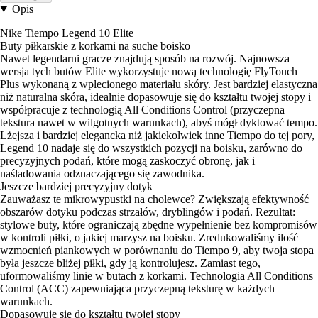
Opis
Nike Tiempo Legend 10 Elite
Buty piłkarskie z korkami na suche boisko
Nawet legendarni gracze znajdują sposób na rozwój. Najnowsza
wersja tych butów Elite wykorzystuje nową technologię FlyTouch
Plus wykonaną z wplecionego materiału skóry. Jest bardziej elastyczna
niż naturalna skóra, idealnie dopasowuje się do kształtu twojej stopy i
współpracuje z technologią All Conditions Control (przyczepna
tekstura nawet w wilgotnych warunkach), abyś mógł dyktować tempo.
Lżejsza i bardziej elegancka niż jakiekolwiek inne Tiempo do tej pory,
Legend 10 nadaje się do wszystkich pozycji na boisku, zarówno do
precyzyjnych podań, które mogą zaskoczyć obronę, jak i
naśladowania odznaczającego się zawodnika.
Jeszcze bardziej precyzyjny dotyk
Zauważasz te mikrowypustki na cholewce? Zwiększają efektywność
obszarów dotyku podczas strzałów, dryblingów i podań. Rezultat:
stylowe buty, które ograniczają zbędne wypełnienie bez kompromisów
w kontroli piłki, o jakiej marzysz na boisku. Zredukowaliśmy ilość
wzmocnień piankowych w porównaniu do Tiempo 9, aby twoja stopa
była jeszcze bliżej piłki, gdy ją kontrolujesz. Zamiast tego,
uformowaliśmy linie w butach z korkami. Technologia All Conditions
Control (ACC) zapewniająca przyczepną teksturę w każdych
warunkach.
Dopasowuje się do kształtu twojej stopy