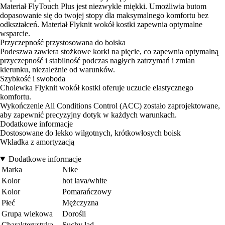
Materiał FlyTouch Plus jest niezwykle miękki. Umożliwia butom
dopasowanie się do twojej stopy dla maksymalnego komfortu bez
odkształceń. Materiał Flyknit wokół kostki zapewnia optymalne
wsparcie.
Przyczepność przystosowana do boiska
Podeszwa zawiera stożkowe korki na pięcie, co zapewnia optymalną
przyczepność i stabilność podczas nagłych zatrzymań i zmian
kierunku, niezależnie od warunków.
Szybkość i swoboda
Cholewka Flyknit wokół kostki oferuje uczucie elastycznego
komfortu.
Wykończenie All Conditions Control (ACC) zostało zaprojektowane,
aby zapewnić precyzyjny dotyk w każdych warunkach.
Dodatkowe informacje
Dostosowane do lekko wilgotnych, krótkowłosych boisk
Wkładka z amortyzacją
Dodatkowe informacje
Marka
Nike
Kolor
hot lava/white
Kolor
Pomarańczowy
Płeć
Mężczyzna
Grupa wiekowa
Dorośli
Charakterystyka
Suchy ląd