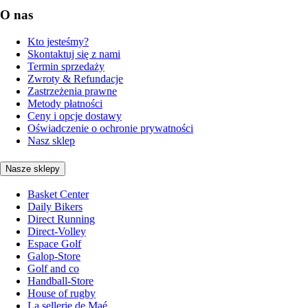
O nas
Kto jesteśmy?
Skontaktuj się z nami
Termin sprzedaży
Zwroty & Refundacje
Zastrzeżenia prawne
Metody płatności
Ceny i opcje dostawy
Oświadczenie o ochronie prywatności
Nasz sklep
Nasze sklepy
Basket Center
Daily Bikers
Direct Running
Direct-Volley
Espace Golf
Galop-Store
Golf and co
Handball-Store
House of rugby
La sellerie de Maé