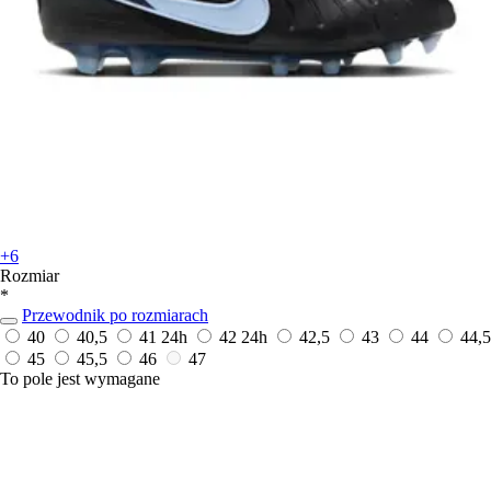
+6
Rozmiar
*
Przewodnik po rozmiarach
40
40,5
41
24h
42
24h
42,5
43
44
44,5
45
45,5
46
47
To pole jest wymagane