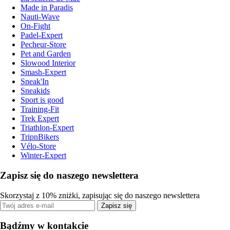
Made in Paradis
Nauti-Wave
On-Fight
Padel-Expert
Pecheur-Store
Pet and Garden
Slowood Interior
Smash-Expert
Sneak'In
Sneakids
Sport is good
Training-Fit
Trek Expert
Triathlon-Expert
TripnBikers
Vélo-Store
Winter-Expert
Zapisz się do naszego newslettera
Skorzystaj z 10% zniżki, zapisując się do naszego newslettera
Zapisz się
Bądźmy w kontakcie