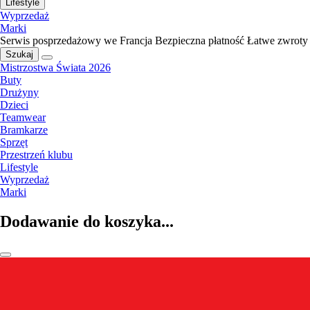
Lifestyle
Wyprzedaż
Marki
Serwis posprzedażowy we Francja
Bezpieczna płatność
Łatwe zwroty
Szukaj
Mistrzostwa Świata 2026
Buty
Drużyny
Dzieci
Teamwear
Bramkarze
Sprzęt
Przestrzeń klubu
Lifestyle
Wyprzedaż
Marki
Dodawanie do koszyka...