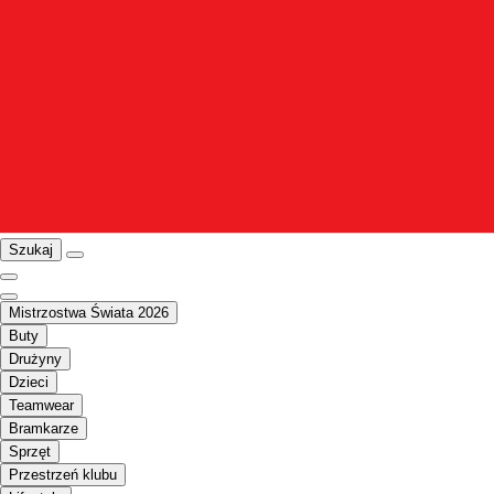
Szukaj
Mistrzostwa Świata 2026
Buty
Drużyny
Dzieci
Teamwear
Bramkarze
Sprzęt
Przestrzeń klubu