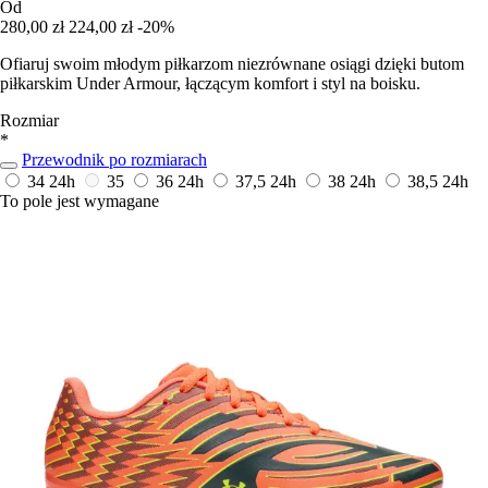
Od
280,00 zł
224,00 zł
-20%
Ofiaruj swoim młodym piłkarzom niezrównane osiągi dzięki butom
piłkarskim Under Armour, łączącym komfort i styl na boisku.
Rozmiar
*
Przewodnik po rozmiarach
34
24h
35
36
24h
37,5
24h
38
24h
38,5
24h
To pole jest wymagane