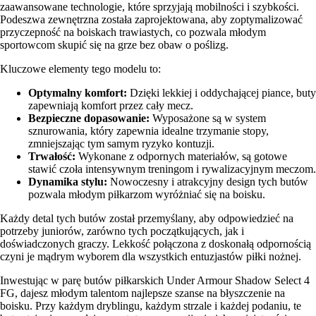
zaawansowane technologie, które sprzyjają mobilności i szybkości.
Podeszwa zewnętrzna została zaprojektowana, aby zoptymalizować
przyczepność na boiskach trawiastych, co pozwala młodym
sportowcom skupić się na grze bez obaw o poślizg.
Kluczowe elementy tego modelu to:
Optymalny komfort:
Dzięki lekkiej i oddychającej piance, buty
zapewniają komfort przez cały mecz.
Bezpieczne dopasowanie:
Wyposażone są w system
sznurowania, który zapewnia idealne trzymanie stopy,
zmniejszając tym samym ryzyko kontuzji.
Trwałość:
Wykonane z odpornych materiałów, są gotowe
stawić czoła intensywnym treningom i rywalizacyjnym meczom.
Dynamika stylu:
Nowoczesny i atrakcyjny design tych butów
pozwala młodym piłkarzom wyróżniać się na boisku.
Każdy detal tych butów został przemyślany, aby odpowiedzieć na
potrzeby juniorów, zarówno tych początkujących, jak i
doświadczonych graczy. Lekkość połączona z doskonałą odpornością
czyni je mądrym wyborem dla wszystkich entuzjastów piłki nożnej.
Inwestując w parę butów piłkarskich Under Armour Shadow Select 4
FG, dajesz młodym talentom najlepsze szanse na błyszczenie na
boisku. Przy każdym dryblingu, każdym strzale i każdej podaniu, te