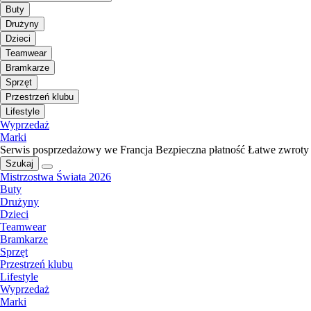
Buty
Drużyny
Dzieci
Teamwear
Bramkarze
Sprzęt
Przestrzeń klubu
Lifestyle
Wyprzedaż
Marki
Serwis posprzedażowy we Francja
Bezpieczna płatność
Łatwe zwroty
Szukaj
Mistrzostwa Świata 2026
Buty
Drużyny
Dzieci
Teamwear
Bramkarze
Sprzęt
Przestrzeń klubu
Lifestyle
Wyprzedaż
Marki