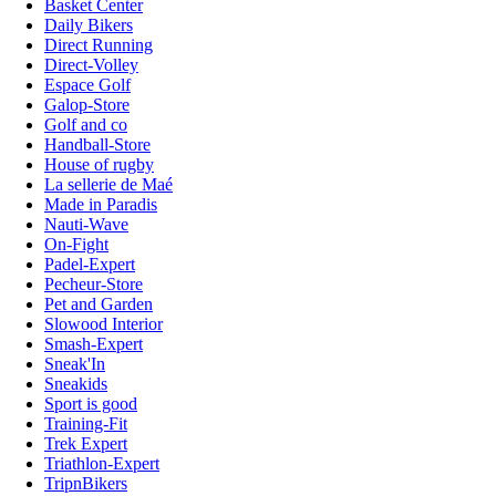
Basket Center
Daily Bikers
Direct Running
Direct-Volley
Espace Golf
Galop-Store
Golf and co
Handball-Store
House of rugby
La sellerie de Maé
Made in Paradis
Nauti-Wave
On-Fight
Padel-Expert
Pecheur-Store
Pet and Garden
Slowood Interior
Smash-Expert
Sneak'In
Sneakids
Sport is good
Training-Fit
Trek Expert
Triathlon-Expert
TripnBikers