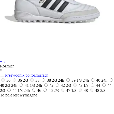
+-2
Rozmiar
*
Przewodnik po rozmiarach
36
36 2/3
38
38 2/3
24h
39 1/3
24h
40
24h
40 2/3
24h
41 1/3
24h
42
42 2/3
43 1/3
44
44
2/3
45 1/3
24h
46
46 2/3
47 1/3
48
48 2/3
To pole jest wymagane