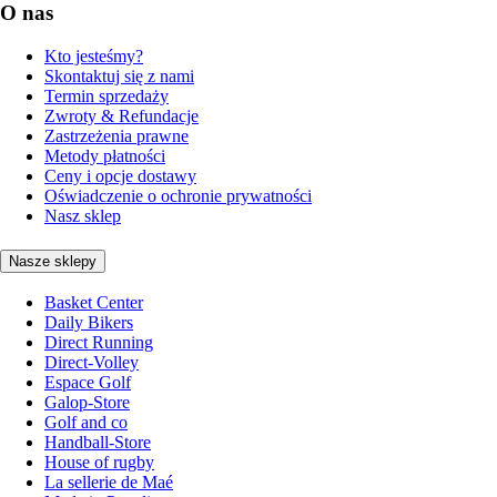
O nas
Kto jesteśmy?
Skontaktuj się z nami
Termin sprzedaży
Zwroty & Refundacje
Zastrzeżenia prawne
Metody płatności
Ceny i opcje dostawy
Oświadczenie o ochronie prywatności
Nasz sklep
Nasze sklepy
Basket Center
Daily Bikers
Direct Running
Direct-Volley
Espace Golf
Galop-Store
Golf and co
Handball-Store
House of rugby
La sellerie de Maé