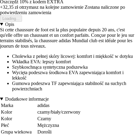
Oszczędź 10%
z kodem
EXTRA
+32,35 zł
otrzymasz na kolejne zamowienie
Zostana naliczone po
potwierdzeniu zamowienia
Loading...
Opis
Si cette chaussure de foot est la plus populaire depuis 20 ans, c'est
qu'elle offre un chaussant et un confort parfaits. Conçue pour le jeu sur
terrains stabilisés, la chaussure adidas Mundial club est idéale pour les
joueurs de tous niveaux.
Cholewka z pełnej skóry licowej: komfort i miękkość w dotyku
Wkładka EVA: lepszy komfort
Szybkoschnąca syntetyczna podszewka
Wycięta podeszwa środkowa EVA zapewniająca komfort i
lekkość
Gumowa podeszwa TF zapewniająca stabilność na suchych
powierzchniach
Dodatkowe informacje
Marka
adidas
Kolor
czarny/biały/czerwony
Kolor
Czarny
Płeć
Mężczyzna
Grupa wiekowa
Dorośli