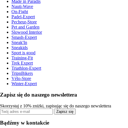
Made in Paradis
Nauti-Wave
On-Fight
Padel-Expert
Pecheur-Store
Pet and Garden
Slowood Interior
Smash-Expert
Sneak'In
Sneakids
Sport is good
Training-Fit
Trek Expert
Triathlon-Expert
TripnBikers
Vélo-Store
Winter-Expert
Zapisz się do naszego newslettera
Skorzystaj z 10% zniżki, zapisując się do naszego newslettera
Zapisz się
Bądźmy w kontakcie