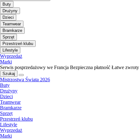
Buty
Drużyny
Dzieci
Teamwear
Bramkarze
Sprzęt
Przestrzeń klubu
Lifestyle
Wyprzedaż
Marki
Serwis posprzedażowy we Francja
Bezpieczna płatność
Łatwe zwroty
Szukaj
Mistrzostwa Świata 2026
Buty
Drużyny
Dzieci
Teamwear
Bramkarze
Sprzęt
Przestrzeń klubu
Lifestyle
Wyprzedaż
Marki