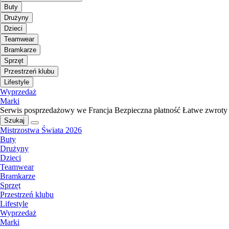
Buty
Drużyny
Dzieci
Teamwear
Bramkarze
Sprzęt
Przestrzeń klubu
Lifestyle
Wyprzedaż
Marki
Serwis posprzedażowy we Francja
Bezpieczna płatność
Łatwe zwroty
Szukaj
Mistrzostwa Świata 2026
Buty
Drużyny
Dzieci
Teamwear
Bramkarze
Sprzęt
Przestrzeń klubu
Lifestyle
Wyprzedaż
Marki