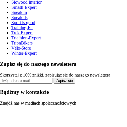
Slowood Interior
Smash-Expert
Sneak'In
Sneakids
Sport is good
Training-Fit
Trek Expert
Triathlon-Expert
TripnBikers
Vélo-Store
Winter-Expert
Zapisz się do naszego newslettera
Skorzystaj z 10% zniżki, zapisując się do naszego newslettera
Zapisz się
Bądźmy w kontakcie
Znajdź nas w mediach społecznościowych