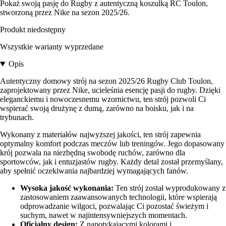
Pokaż swoją pasję do Rugby z autentyczną koszulką RC Toulon,
stworzoną przez Nike na sezon 2025/26.
Produkt niedostępny
Wszystkie warianty wyprzedane
Opis
Autentyczny domowy strój na sezon 2025/26 Rugby Club Toulon,
zaprojektowany przez Nike, ucieleśnia esencję pasji do rugby. Dzięki
eleganckiemu i nowoczesnemu wzornictwu, ten strój pozwoli Ci
wspierać swoją drużynę z dumą, zarówno na boisku, jak i na
trybunach.
Wykonany z materiałów najwyższej jakości, ten strój zapewnia
optymalny komfort podczas meczów lub treningów. Jego dopasowany
krój pozwala na niezbędną swobodę ruchów, zarówno dla
sportowców, jak i entuzjastów rugby. Każdy detal został przemyślany,
aby spełnić oczekiwania najbardziej wymagających fanów.
Wysoka jakość wykonania:
Ten strój został wyprodukowany z
zastosowaniem zaawansowanych technologii, które wspierają
odprowadzanie wilgoci, pozwalając Ci pozostać świeżym i
suchym, nawet w najintensywniejszych momentach.
Oficjalny design:
Z napotykającymi kolorami i