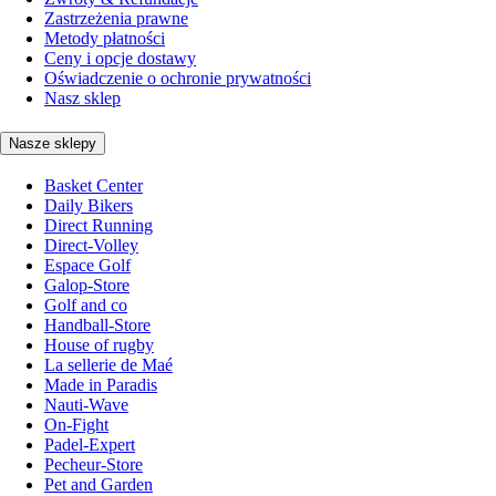
Zastrzeżenia prawne
Metody płatności
Ceny i opcje dostawy
Oświadczenie o ochronie prywatności
Nasz sklep
Nasze sklepy
Basket Center
Daily Bikers
Direct Running
Direct-Volley
Espace Golf
Galop-Store
Golf and co
Handball-Store
House of rugby
La sellerie de Maé
Made in Paradis
Nauti-Wave
On-Fight
Padel-Expert
Pecheur-Store
Pet and Garden