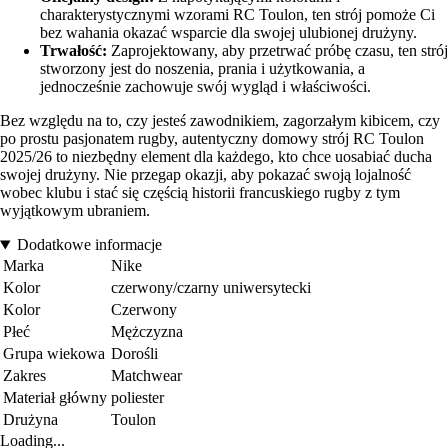
charakterystycznymi wzorami RC Toulon, ten strój pomoże Ci
bez wahania okazać wsparcie dla swojej ulubionej drużyny.
Trwałość:
Zaprojektowany, aby przetrwać próbę czasu, ten strój
stworzony jest do noszenia, prania i użytkowania, a
jednocześnie zachowuje swój wygląd i właściwości.
Bez względu na to, czy jesteś zawodnikiem, zagorzałym kibicem, czy
po prostu pasjonatem rugby, autentyczny domowy strój RC Toulon
2025/26 to niezbędny element dla każdego, kto chce uosabiać ducha
swojej drużyny. Nie przegap okazji, aby pokazać swoją lojalność
wobec klubu i stać się częścią historii francuskiego rugby z tym
wyjątkowym ubraniem.
Dodatkowe informacje
Marka
Nike
Kolor
czerwony/czarny uniwersytecki
Kolor
Czerwony
Płeć
Mężczyzna
Grupa wiekowa
Dorośli
Zakres
Matchwear
Materiał główny
poliester
Drużyna
Toulon
Loading...