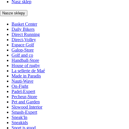
Nasz sklep
Nasze sklepy
Basket Center
Daily Bikers
Direct Running
Direct-Volley
Espace Golf
Galop-Store
Golf and co
Handball-Store
House of rugby
La sellerie de Maé
Made in Paradis
Nauti-Wave
On-Fight
Padel-Expert
Pecheur-Store
Pet and Garden
Slowood Interior
Smash-Expert
Sneak'In
Sneakids
Sport is good