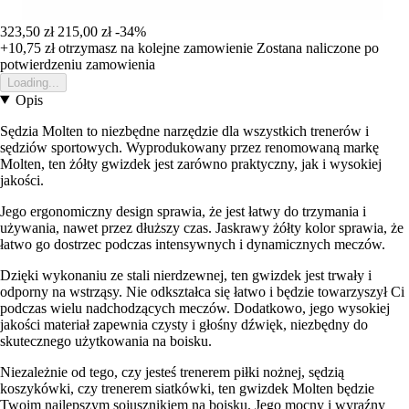
323,50 zł
215,00 zł
-34%
+10,75 zł
otrzymasz na kolejne zamowienie
Zostana naliczone po
potwierdzeniu zamowienia
Loading...
Opis
Sędzia Molten to niezbędne narzędzie dla wszystkich trenerów i
sędziów sportowych. Wyprodukowany przez renomowaną markę
Molten, ten żółty gwizdek jest zarówno praktyczny, jak i wysokiej
jakości.
Jego ergonomiczny design sprawia, że jest łatwy do trzymania i
używania, nawet przez dłuższy czas. Jaskrawy żółty kolor sprawia, że
łatwo go dostrzec podczas intensywnych i dynamicznych meczów.
Dzięki wykonaniu ze stali nierdzewnej, ten gwizdek jest trwały i
odporny na wstrząsy. Nie odkształca się łatwo i będzie towarzyszył Ci
podczas wielu nadchodzących meczów. Dodatkowo, jego wysokiej
jakości materiał zapewnia czysty i głośny dźwięk, niezbędny do
skutecznego użytkowania na boisku.
Niezależnie od tego, czy jesteś trenerem piłki nożnej, sędzią
koszykówki, czy trenerem siatkówki, ten gwizdek Molten będzie
Twoim najlepszym sojusznikiem na boisku. Jego mocny i wyraźny