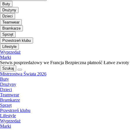
Buty
Drużyny
Dzieci
Teamwear
Bramkarze
Sprzęt
Przestrzeń klubu
Lifestyle
Wyprzedaż
Marki
Serwis posprzedażowy we Francja
Bezpieczna płatność
Łatwe zwroty
Szukaj
Mistrzostwa Świata 2026
Buty
Drużyny
Dzieci
Teamwear
Bramkarze
Sprzęt
Przestrzeń klubu
Lifestyle
Wyprzedaż
Marki