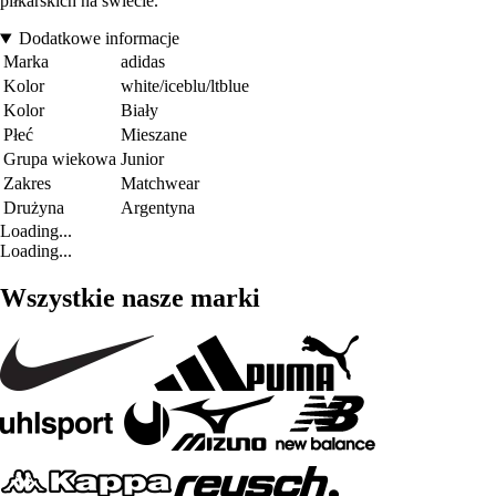
piłkarskich na świecie.
Dodatkowe informacje
Marka
adidas
Kolor
white/iceblu/ltblue
Kolor
Biały
Płeć
Mieszane
Grupa wiekowa
Junior
Zakres
Matchwear
Drużyna
Argentyna
Loading...
Loading...
Wszystkie nasze marki