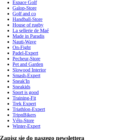
Espace Golf
Galop-Store
Golf and co
Handball-Store
House of rugby
La sellerie de Maé
Made in Paradis
Nauti-Wave
On-Fight
Padel-Expert
Pecheur-Store
Pet and Garden
Slowood Interior
Smash-Expert
Sneak'In
Sneakids
Sport is good
Training-Fit
Trek Expert
Triathlon-Expert
TripnBikers
Vélo-Store
Winter-Expert
Zapisz się do naszego newslettera