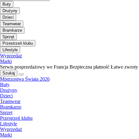
Buty
Drużyny
Dzieci
Teamwear
Bramkarze
Sprzęt
Przestrzeń klubu
Lifestyle
Wyprzedaż
Marki
Serwis posprzedażowy we Francja
Bezpieczna płatność
Łatwe zwroty
Szukaj
Mistrzostwa Świata 2026
Buty
Drużyny
Dzieci
Teamwear
Bramkarze
Sprzęt
Przestrzeń klubu
Lifestyle
Wyprzedaż
Marki