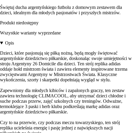
Świętuj ducha argentyńskiego futbolu z domowym zestawem dla
dzieci, idealnym dla młodych pasjonatów i przyszłych mistrzów.
Produkt niedostępny
Wszystkie warianty wyprzedane
Opis
Dzieci, które pasjonują się piłką nożną, będą mogły świętować
argentyńskie dziedzictwo piłkarskie, doskonaląc swoje umiejętności w
stroju Argentyny 26 Domicile dla dzieci. Ten strój replika adidas
oddaje hołd mistrzom świata i zawiera elementy inspirowane trzema
zwycięstwami Argentyny w Mistrzostwach Świata. Klasyczne
wykończenia, szorty i skarpetki dopełniają wygląd w stylu.
Zapewniony dla młodych kibiców i zapalonych graczy, ten zestaw
zawiera technologię CLIMACOOL, aby utrzymać dzieci chłodne i
suche podczas przerw, zajęć szkolnych czy treningów. Odważne,
termoklejące 3 paski i herb klubu podkreślają markę adidas oraz
argentyńskie dziedzictwo piłkarskie.
Czy to na przerwie, czy podczas meczu towarzyskiego, ten strój
replika ucieleśnia energię i pasję jednej z największych nacji