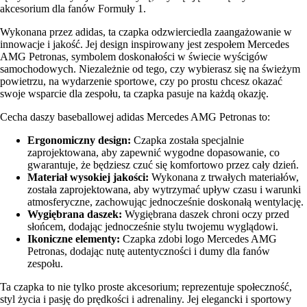
akcesorium dla fanów Formuły 1.
Wykonana przez adidas, ta czapka odzwierciedla zaangażowanie w
innowacje i jakość. Jej design inspirowany jest zespołem Mercedes
AMG Petronas, symbolem doskonałości w świecie wyścigów
samochodowych. Niezależnie od tego, czy wybierasz się na świeżym
powietrzu, na wydarzenie sportowe, czy po prostu chcesz okazać
swoje wsparcie dla zespołu, ta czapka pasuje na każdą okazję.
Cecha daszy baseballowej adidas Mercedes AMG Petronas to:
Ergonomiczny design:
Czapka została specjalnie
zaprojektowana, aby zapewnić wygodne dopasowanie, co
gwarantuje, że będziesz czuć się komfortowo przez cały dzień.
Materiał wysokiej jakości:
Wykonana z trwałych materiałów,
została zaprojektowana, aby wytrzymać upływ czasu i warunki
atmosferyczne, zachowując jednocześnie doskonałą wentylację.
Wygiębrana daszek:
Wygiębrana daszek chroni oczy przed
słońcem, dodając jednocześnie stylu twojemu wyglądowi.
Ikoniczne elementy:
Czapka zdobi logo Mercedes AMG
Petronas, dodając nutę autentyczności i dumy dla fanów
zespołu.
Ta czapka to nie tylko proste akcesorium; reprezentuje społeczność,
styl życia i pasję do prędkości i adrenaliny. Jej elegancki i sportowy