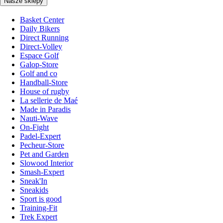
Nasze sklepy
Basket Center
Daily Bikers
Direct Running
Direct-Volley
Espace Golf
Galop-Store
Golf and co
Handball-Store
House of rugby
La sellerie de Maé
Made in Paradis
Nauti-Wave
On-Fight
Padel-Expert
Pecheur-Store
Pet and Garden
Slowood Interior
Smash-Expert
Sneak'In
Sneakids
Sport is good
Training-Fit
Trek Expert