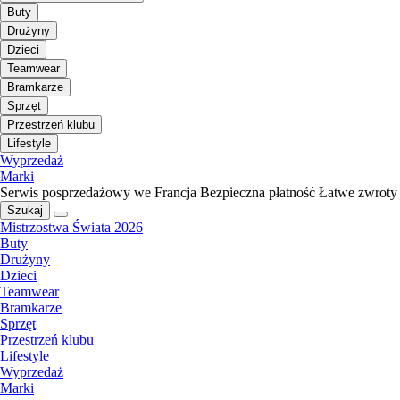
Buty
Drużyny
Dzieci
Teamwear
Bramkarze
Sprzęt
Przestrzeń klubu
Lifestyle
Wyprzedaż
Marki
Serwis posprzedażowy we Francja
Bezpieczna płatność
Łatwe zwroty
Szukaj
Mistrzostwa Świata 2026
Buty
Drużyny
Dzieci
Teamwear
Bramkarze
Sprzęt
Przestrzeń klubu
Lifestyle
Wyprzedaż
Marki