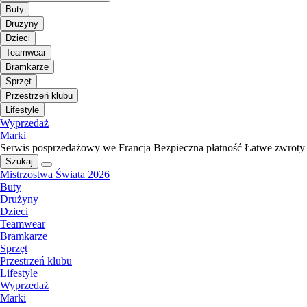
Buty
Drużyny
Dzieci
Teamwear
Bramkarze
Sprzęt
Przestrzeń klubu
Lifestyle
Wyprzedaż
Marki
Serwis posprzedażowy we Francja
Bezpieczna płatność
Łatwe zwroty
Szukaj
Mistrzostwa Świata 2026
Buty
Drużyny
Dzieci
Teamwear
Bramkarze
Sprzęt
Przestrzeń klubu
Lifestyle
Wyprzedaż
Marki