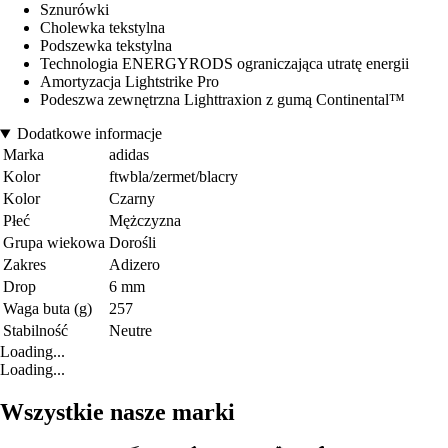
Sznurówki
Cholewka tekstylna
Podszewka tekstylna
Technologia ENERGYRODS ograniczająca utratę energii
Amortyzacja Lightstrike Pro
Podeszwa zewnętrzna Lighttraxion z gumą Continental™
Dodatkowe informacje
Marka
adidas
Kolor
ftwbla/zermet/blacry
Kolor
Czarny
Płeć
Mężczyzna
Grupa wiekowa
Dorośli
Zakres
Adizero
Drop
6 mm
Waga buta (g)
257
Stabilność
Neutre
Loading...
Loading...
Wszystkie nasze marki