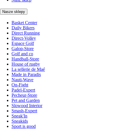
Nasze sklepy
Basket Center
Daily Bikers
Direct Running
Direct-Volley
Espace Golf
Galop-Store
Golf and co
Handball-Store
House of rugby
La sellerie de Maé
Made in Paradis
Nauti-Wave
On-Fight
Padel-Expert
Pecheur-Store
Pet and Garden
Slowood Interior
Smash-Expert
Sneak'In
Sneakids
Sport is good