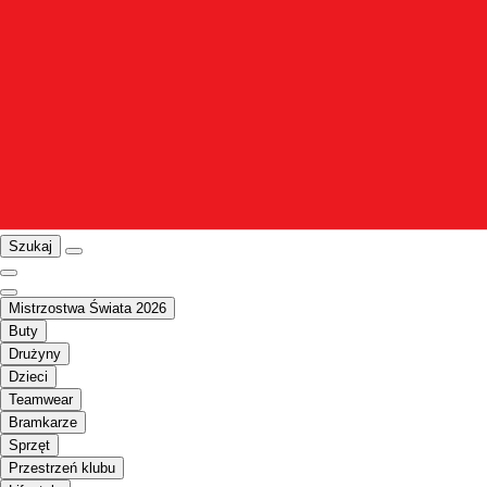
Szukaj
Mistrzostwa Świata 2026
Buty
Drużyny
Dzieci
Teamwear
Bramkarze
Sprzęt
Przestrzeń klubu