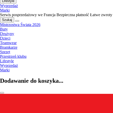
Lifestyle
Wyprzedaż
Marki
Serwis posprzedażowy we Francja
Bezpieczna płatność
Łatwe zwroty
Szukaj
Mistrzostwa Świata 2026
Buty
Drużyny
Dzieci
Teamwear
Bramkarze
Sprzęt
Przestrzeń klubu
Lifestyle
Wyprzedaż
Marki
Dodawanie do koszyka...