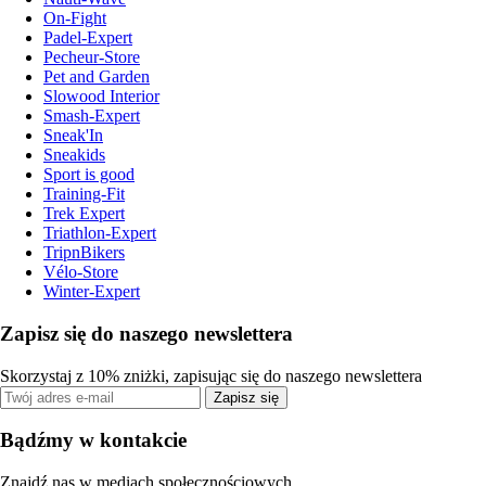
On-Fight
Padel-Expert
Pecheur-Store
Pet and Garden
Slowood Interior
Smash-Expert
Sneak'In
Sneakids
Sport is good
Training-Fit
Trek Expert
Triathlon-Expert
TripnBikers
Vélo-Store
Winter-Expert
Zapisz się do naszego newslettera
Skorzystaj z 10% zniżki, zapisując się do naszego newslettera
Zapisz się
Bądźmy w kontakcie
Znajdź nas w mediach społecznościowych