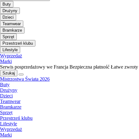
Buty
Drużyny
Dzieci
Teamwear
Bramkarze
Sprzęt
Przestrzeń klubu
Lifestyle
Wyprzedaż
Marki
Serwis posprzedażowy we Francja
Bezpieczna płatność
Łatwe zwroty
Szukaj
Mistrzostwa Świata 2026
Buty
Drużyny
Dzieci
Teamwear
Bramkarze
Sprzęt
Przestrzeń klubu
Lifestyle
Wyprzedaż
Marki