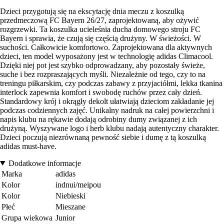
Dzieci przygotują się na ekscytację dnia meczu z koszulką
przedmeczową FC Bayern 26/27, zaprojektowaną, aby ożywić
rozgrzewki. Ta koszulka ucieleśnia ducha domowego stroju FC
Bayern i sprawia, że czują się częścią drużyny. W świeżości. W
suchości. Całkowicie komfortowo. Zaprojektowana dla aktywnych
dzieci, ten model wyposażony jest w technologię adidas Climacool.
Dzięki niej pot jest szybko odprowadzany, aby pozostały świeże,
suche i bez rozpraszających myśli. Niezależnie od tego, czy to na
treningu piłkarskim, czy podczas zabawy z przyjaciółmi, lekka tkanina
interlock zapewnia komfort i swobodę ruchów przez cały dzień.
Standardowy krój i okrągły dekolt ułatwiają dzieciom zakładanie jej
podczas codziennych zajęć. Unikalny nadruk na całej powierzchni i
napis klubu na rękawie dodają odrobiny dumy związanej z ich
drużyną. Wyszywane logo i herb klubu nadają autentyczny charakter.
Dzieci poczują niezrównaną pewność siebie i dumę z tą koszulką
adidas must-have.
Dodatkowe informacje
Marka
adidas
Kolor
indnui/meipou
Kolor
Niebieski
Płeć
Mieszane
Grupa wiekowa
Junior