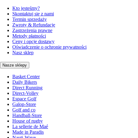
Kto jesteśmy?
Skontaktuj się z nami
Termin sprzedaży
Zwroty & Refundacje
Zastrzeżenia prawne
Metody płatności
Ceny i opcje dostawy
Oświadczenie o ochronie prywatności
Nasz sklep
Nasze sklepy
Basket Center
Daily Bikers
Direct Running
Direct-Volley
Espace Golf
Galop-Store
Golf and co
Handball-Store
House of rugby
La sellerie de Maé
Made in Paradis
Nauti-Wave