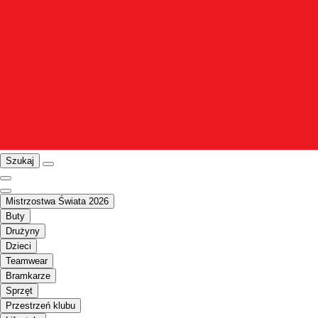
Szukaj
Mistrzostwa Świata 2026
Buty
Drużyny
Dzieci
Teamwear
Bramkarze
Sprzęt
Przestrzeń klubu