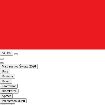
Szukaj
Mistrzostwa Świata 2026
Buty
Drużyny
Dzieci
Teamwear
Bramkarze
Sprzęt
Przestrzeń klubu