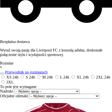
Bezpłatna dostawa
Wyraź swoją pasję dla Liverpool FC z koszulą adidas, doskonałe
połączenie stylu i wydajności sportowej.
Rozmiar
*
Przewodnik po rozmiarach
XS
24h
S
24h
M
24h
L
24h
XL
24h
2XL
24h
3XL
To pole jest wymagane
Nadruki
Oficjalne odznaki