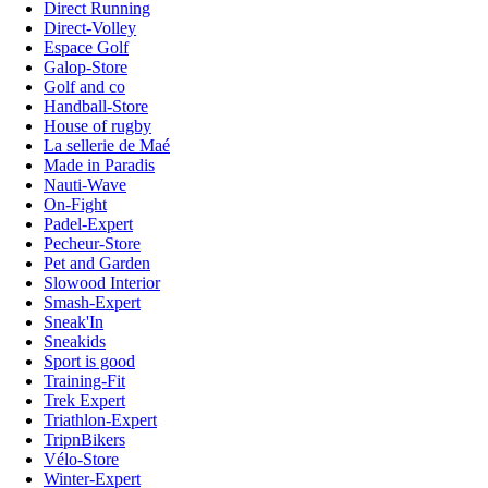
Direct Running
Direct-Volley
Espace Golf
Galop-Store
Golf and co
Handball-Store
House of rugby
La sellerie de Maé
Made in Paradis
Nauti-Wave
On-Fight
Padel-Expert
Pecheur-Store
Pet and Garden
Slowood Interior
Smash-Expert
Sneak'In
Sneakids
Sport is good
Training-Fit
Trek Expert
Triathlon-Expert
TripnBikers
Vélo-Store
Winter-Expert