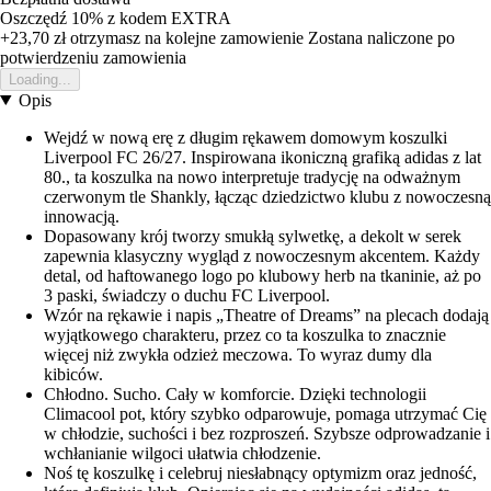
Oszczędź 10%
z kodem
EXTRA
+23,70 zł
otrzymasz na kolejne zamowienie
Zostana naliczone po
potwierdzeniu zamowienia
Loading...
Opis
Wejdź w nową erę z długim rękawem domowym koszulki
Liverpool FC 26/27. Inspirowana ikoniczną grafiką adidas z lat
80., ta koszulka na nowo interpretuje tradycję na odważnym
czerwonym tle Shankly, łącząc dziedzictwo klubu z nowoczesną
innowacją.
Dopasowany krój tworzy smukłą sylwetkę, a dekolt w serek
zapewnia klasyczny wygląd z nowoczesnym akcentem. Każdy
detal, od haftowanego logo po klubowy herb na tkaninie, aż po
3 paski, świadczy o duchu FC Liverpool.
Wzór na rękawie i napis „Theatre of Dreams” na plecach dodają
wyjątkowego charakteru, przez co ta koszulka to znacznie
więcej niż zwykła odzież meczowa. To wyraz dumy dla
kibiców.
Chłodno. Sucho. Cały w komforcie. Dzięki technologii
Climacool pot, który szybko odparowuje, pomaga utrzymać Cię
w chłodzie, suchości i bez rozproszeń. Szybsze odprowadzanie i
wchłanianie wilgoci ułatwia chłodzenie.
Noś tę koszulkę i celebruj niesłabnący optymizm oraz jedność,