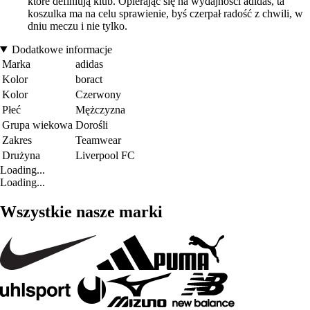
które definiują klub. Opierając się na wydajności adidas, ta
koszulka ma na celu sprawienie, byś czerpał radość z chwili, w
dniu meczu i nie tylko.
Dodatkowe informacje
Marka
adidas
Kolor
boract
Kolor
Czerwony
Płeć
Mężczyzna
Grupa wiekowa
Dorośli
Zakres
Teamwear
Drużyna
Liverpool FC
Loading...
Loading...
Wszystkie nasze marki