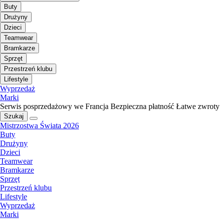
Buty
Drużyny
Dzieci
Teamwear
Bramkarze
Sprzęt
Przestrzeń klubu
Lifestyle
Wyprzedaż
Marki
Serwis posprzedażowy we Francja
Bezpieczna płatność
Łatwe zwroty
Szukaj
Mistrzostwa Świata 2026
Buty
Drużyny
Dzieci
Teamwear
Bramkarze
Sprzęt
Przestrzeń klubu
Lifestyle
Wyprzedaż
Marki