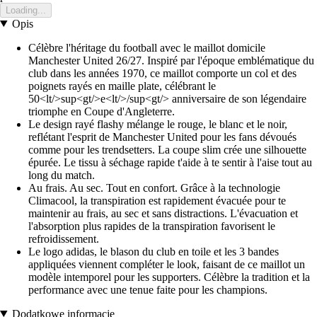
Loading...
Opis
Célèbre l'héritage du football avec le maillot domicile
Manchester United 26/27. Inspiré par l'époque emblématique du
club dans les années 1970, ce maillot comporte un col et des
poignets rayés en maille plate, célébrant le
50<lt/>sup<gt/>e<lt/>/sup<gt/> anniversaire de son légendaire
triomphe en Coupe d'Angleterre.
Le design rayé flashy mélange le rouge, le blanc et le noir,
reflétant l'esprit de Manchester United pour les fans dévoués
comme pour les trendsetters. La coupe slim crée une silhouette
épurée. Le tissu à séchage rapide t'aide à te sentir à l'aise tout au
long du match.
Au frais. Au sec. Tout en confort. Grâce à la technologie
Climacool, la transpiration est rapidement évacuée pour te
maintenir au frais, au sec et sans distractions. L'évacuation et
l'absorption plus rapides de la transpiration favorisent le
refroidissement.
Le logo adidas, le blason du club en toile et les 3 bandes
appliquées viennent compléter le look, faisant de ce maillot un
modèle intemporel pour les supporters. Célèbre la tradition et la
performance avec une tenue faite pour les champions.
Dodatkowe informacje