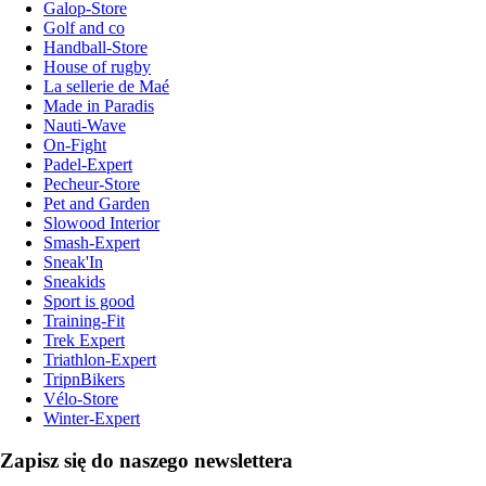
Galop-Store
Golf and co
Handball-Store
House of rugby
La sellerie de Maé
Made in Paradis
Nauti-Wave
On-Fight
Padel-Expert
Pecheur-Store
Pet and Garden
Slowood Interior
Smash-Expert
Sneak'In
Sneakids
Sport is good
Training-Fit
Trek Expert
Triathlon-Expert
TripnBikers
Vélo-Store
Winter-Expert
Zapisz się do naszego newslettera