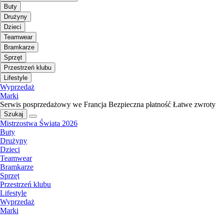
Buty
Drużyny
Dzieci
Teamwear
Bramkarze
Sprzęt
Przestrzeń klubu
Lifestyle
Wyprzedaż
Marki
Serwis posprzedażowy we Francja
Bezpieczna płatność
Łatwe zwroty
Szukaj
Mistrzostwa Świata 2026
Buty
Drużyny
Dzieci
Teamwear
Bramkarze
Sprzęt
Przestrzeń klubu
Lifestyle
Wyprzedaż
Marki