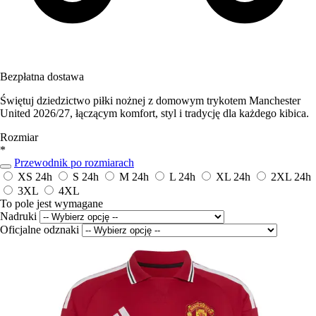
Bezpłatna dostawa
Świętuj dziedzictwo piłki nożnej z domowym trykotem Manchester
United 2026/27, łączącym komfort, styl i tradycję dla każdego kibica.
Rozmiar
*
Przewodnik po rozmiarach
XS
24h
S
24h
M
24h
L
24h
XL
24h
2XL
24h
3XL
4XL
To pole jest wymagane
Nadruki
Oficjalne odznaki