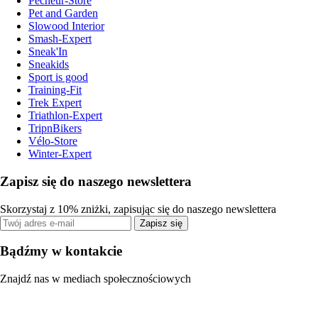
Pecheur-Store
Pet and Garden
Slowood Interior
Smash-Expert
Sneak'In
Sneakids
Sport is good
Training-Fit
Trek Expert
Triathlon-Expert
TripnBikers
Vélo-Store
Winter-Expert
Zapisz się do naszego newslettera
Skorzystaj z 10% zniżki, zapisując się do naszego newslettera
Zapisz się
Bądźmy w kontakcie
Znajdź nas w mediach społecznościowych