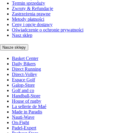
Termin sprzedaży
Zwroty & Refundacje
Zastrzeżenia prawne
Metody płatności
Ceny i opcje dostawy
Oświadczenie o ochronie prywatności
Nasz sklep
Nasze sklepy
Basket Center
Daily Bikers
Direct Running
Direct-Volley
Espace Golf
Galop-Store
Golf and co
Handball-Store
House of rugby
La sellerie de Maé
Made in Paradis
Nauti-Wave
On-Fight
Padel-Expert