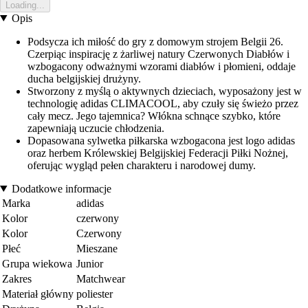
Loading...
Opis
Podsycza ich miłość do gry z domowym strojem Belgii 26.
Czerpiąc inspirację z żarliwej natury Czerwonych Diabłów i
wzbogacony odważnymi wzorami diabłów i płomieni, oddaje
ducha belgijskiej drużyny.
Stworzony z myślą o aktywnych dzieciach, wyposażony jest w
technologię adidas CLIMACOOL, aby czuły się świeżo przez
cały mecz. Jego tajemnica? Włókna schnące szybko, które
zapewniają uczucie chłodzenia.
Dopasowana sylwetka piłkarska wzbogacona jest logo adidas
oraz herbem Królewskiej Belgijskiej Federacji Piłki Nożnej,
oferując wygląd pełen charakteru i narodowej dumy.
Dodatkowe informacje
Marka
adidas
Kolor
czerwony
Kolor
Czerwony
Płeć
Mieszane
Grupa wiekowa
Junior
Zakres
Matchwear
Materiał główny
poliester