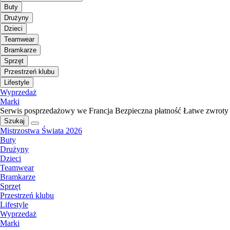
Buty
Drużyny
Dzieci
Teamwear
Bramkarze
Sprzęt
Przestrzeń klubu
Lifestyle
Wyprzedaż
Marki
Serwis posprzedażowy we Francja
Bezpieczna płatność
Łatwe zwroty
Szukaj
Mistrzostwa Świata 2026
Buty
Drużyny
Dzieci
Teamwear
Bramkarze
Sprzęt
Przestrzeń klubu
Lifestyle
Wyprzedaż
Marki