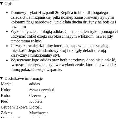
Opis
Domowy trykot Hiszpanii 26 Replica to hołd dla bogatego
dziedzictwa hiszpańskiej piłki nożnej. Zainspirowany żywymi
kolorami flagi narodowej, ucieleśnia ducha drużyny na boisku i
poza nim.
Wykonany z technologią adidas Climacool, ten trykot pomaga ci
utrzymać chłód dzięki szybkoschnącym włóknom, nawet gdy
temperatura rośnie.
Uszyty z trwałej dzianiny interlock, zapewnia maksymalną
miękkość. Jego standardowy krój i okrągły dekolt oferują
klasyczny i funkcjonalny styl.
Wyszywane logo adidas oraz herb narodowy dopełniają całość,
tworząc autentyczne i stylowe wykończenie, które pozwala ci z
dumą pokazać swoje wsparcie.
Dodatkowe informacje
Marka
adidas
Kolor
żywa czerwień
Kolor
Czerwony
Płeć
Kobieta
Grupa wiekowa
Dorośli
Zakres
Matchwear