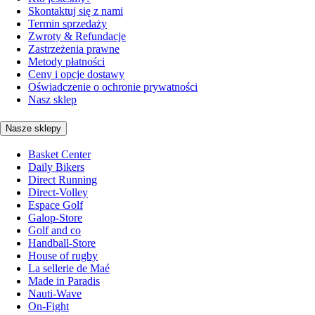
Skontaktuj się z nami
Termin sprzedaży
Zwroty & Refundacje
Zastrzeżenia prawne
Metody płatności
Ceny i opcje dostawy
Oświadczenie o ochronie prywatności
Nasz sklep
Nasze sklepy
Basket Center
Daily Bikers
Direct Running
Direct-Volley
Espace Golf
Galop-Store
Golf and co
Handball-Store
House of rugby
La sellerie de Maé
Made in Paradis
Nauti-Wave
On-Fight