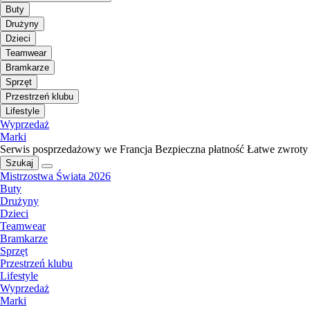
Buty
Drużyny
Dzieci
Teamwear
Bramkarze
Sprzęt
Przestrzeń klubu
Lifestyle
Wyprzedaż
Marki
Serwis posprzedażowy we Francja
Bezpieczna płatność
Łatwe zwroty
Szukaj
Mistrzostwa Świata 2026
Buty
Drużyny
Dzieci
Teamwear
Bramkarze
Sprzęt
Przestrzeń klubu
Lifestyle
Wyprzedaż
Marki