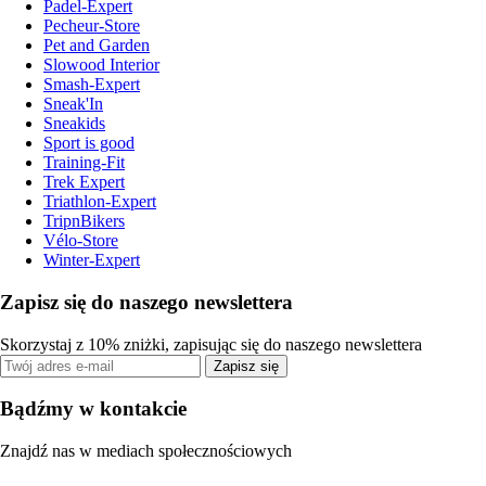
Padel-Expert
Pecheur-Store
Pet and Garden
Slowood Interior
Smash-Expert
Sneak'In
Sneakids
Sport is good
Training-Fit
Trek Expert
Triathlon-Expert
TripnBikers
Vélo-Store
Winter-Expert
Zapisz się do naszego newslettera
Skorzystaj z 10% zniżki, zapisując się do naszego newslettera
Zapisz się
Bądźmy w kontakcie
Znajdź nas w mediach społecznościowych