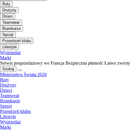
Buty
Drużyny
Dzieci
Teamwear
Bramkarze
Sprzęt
Przestrzeń klubu
Lifestyle
Wyprzedaż
Marki
Serwis posprzedażowy we Francja
Bezpieczna płatność
Łatwe zwroty
Szukaj
Mistrzostwa Świata 2026
Buty
Drużyny
Dzieci
Teamwear
Bramkarze
Sprzęt
Przestrzeń klubu
Lifestyle
Wyprzedaż
Marki