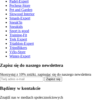
Padel-Expert
Pecheur-Store
Pet and Garden
Slowood Interior
Smash-Expert
Sneak'In
Sneakids
Sport is good
Training-Fit
Trek Expert
Triathlon-Expert
TripnBikers
Vélo-Store
Winter-Expert
Zapisz się do naszego newslettera
Skorzystaj z 10% zniżki, zapisując się do naszego newslettera
Zapisz się
Bądźmy w kontakcie
Znajdź nas w mediach społecznościowych