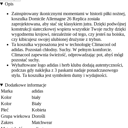
Opis
Zainspirowany ikonicznymi momentami w historii piłki nożnej,
koszulka Domicile Allemagne 26 Replica została
zaprojektowana, aby stać się klasykiem jutra. Dzięki podwójnej
konstrukcji siateczkowej wspiera wszystkie Twoje ruchy dzięki
wygodnemu krojowi, niezależnie od tego, czy jesteś na boisku,
czy kibicujesz swojej ulubionej drużynie z trybun.
Ta koszulka wyposażona jest w technologię Climacool od
adidas. Pozostań chłodny. Suchy. W pełnym komforcie.
Climacool zapewnia świeżość, odprowadzając pot, abyś mógł
pozostać suchy.
Wyhaftowane logo adidas i herb klubu dodają autentyczności,
podczas gdy naklejka z 3 paskami nadaje ponadczasowego
stylu. Ta koszulka jest symbolem dumy i wydajności.
Dodatkowe informacje
Marka
adidas
Kolor
biały
Kolor
Biały
Płeć
Kobieta
Grupa wiekowa
Dorośli
Zakres
Matchwear