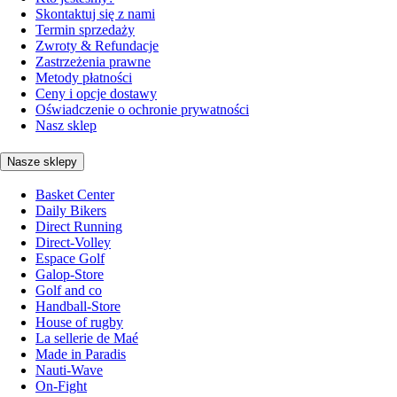
Skontaktuj się z nami
Termin sprzedaży
Zwroty & Refundacje
Zastrzeżenia prawne
Metody płatności
Ceny i opcje dostawy
Oświadczenie o ochronie prywatności
Nasz sklep
Nasze sklepy
Basket Center
Daily Bikers
Direct Running
Direct-Volley
Espace Golf
Galop-Store
Golf and co
Handball-Store
House of rugby
La sellerie de Maé
Made in Paradis
Nauti-Wave
On-Fight