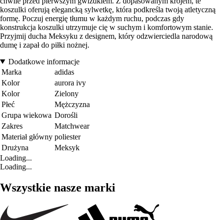
chwile przed pierwszym gwizdkiem. Z dopasowanym krojem, te
koszulki oferują elegancką sylwetkę, która podkreśla twoją atletyczną
formę. Poczuj energię tłumu w każdym ruchu, podczas gdy
konstrukcja koszulki utrzymuje cię w suchym i komfortowym stanie.
Przyjmij ducha Meksyku z designem, który odzwierciedla narodową
dumę i zapał do piłki nożnej.
Dodatkowe informacje
Marka
adidas
Kolor
aurora ivy
Kolor
Zielony
Płeć
Mężczyzna
Grupa wiekowa
Dorośli
Zakres
Matchwear
Materiał główny
poliester
Drużyna
Meksyk
Loading...
Loading...
Wszystkie nasze marki