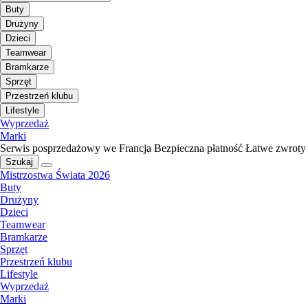
Buty
Drużyny
Dzieci
Teamwear
Bramkarze
Sprzęt
Przestrzeń klubu
Lifestyle
Wyprzedaż
Marki
Serwis posprzedażowy we Francja
Bezpieczna płatność
Łatwe zwroty
Szukaj
Mistrzostwa Świata 2026
Buty
Drużyny
Dzieci
Teamwear
Bramkarze
Sprzęt
Przestrzeń klubu
Lifestyle
Wyprzedaż
Marki