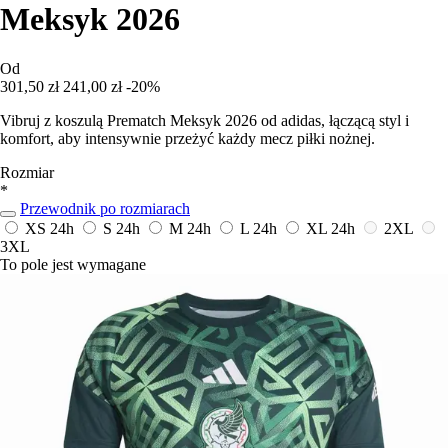
Meksyk 2026
Od
301,50 zł
241,00 zł
-20%
Vibruj z koszulą Prematch Meksyk 2026 od adidas, łączącą styl i
komfort, aby intensywnie przeżyć każdy mecz piłki nożnej.
Rozmiar
*
Przewodnik po rozmiarach
XS
24h
S
24h
M
24h
L
24h
XL
24h
2XL
3XL
To pole jest wymagane