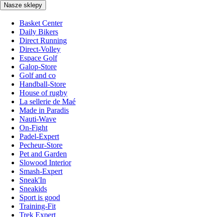
Nasze sklepy
Basket Center
Daily Bikers
Direct Running
Direct-Volley
Espace Golf
Galop-Store
Golf and co
Handball-Store
House of rugby
La sellerie de Maé
Made in Paradis
Nauti-Wave
On-Fight
Padel-Expert
Pecheur-Store
Pet and Garden
Slowood Interior
Smash-Expert
Sneak'In
Sneakids
Sport is good
Training-Fit
Trek Expert