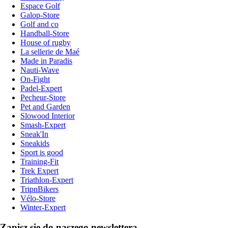
Espace Golf
Galop-Store
Golf and co
Handball-Store
House of rugby
La sellerie de Maé
Made in Paradis
Nauti-Wave
On-Fight
Padel-Expert
Pecheur-Store
Pet and Garden
Slowood Interior
Smash-Expert
Sneak'In
Sneakids
Sport is good
Training-Fit
Trek Expert
Triathlon-Expert
TripnBikers
Vélo-Store
Winter-Expert
Zapisz się do naszego newslettera