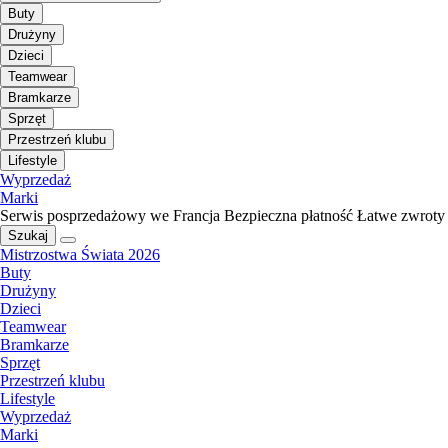
Buty
Drużyny
Dzieci
Teamwear
Bramkarze
Sprzęt
Przestrzeń klubu
Lifestyle
Wyprzedaż
Marki
Serwis posprzedażowy we Francja
Bezpieczna płatność
Łatwe zwroty
Szukaj
Mistrzostwa Świata 2026
Buty
Drużyny
Dzieci
Teamwear
Bramkarze
Sprzęt
Przestrzeń klubu
Lifestyle
Wyprzedaż
Marki