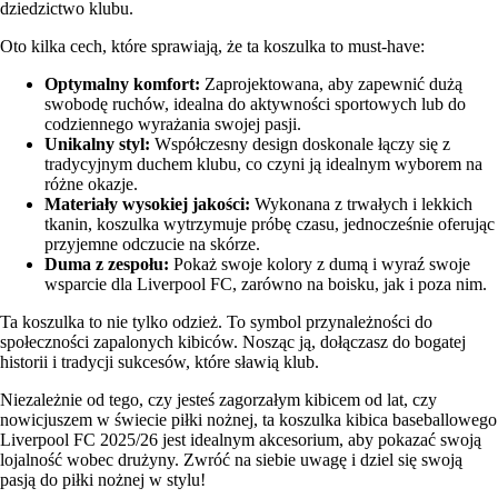
dziedzictwo klubu.
Oto kilka cech, które sprawiają, że ta koszulka to must-have:
Optymalny komfort:
Zaprojektowana, aby zapewnić dużą
swobodę ruchów, idealna do aktywności sportowych lub do
codziennego wyrażania swojej pasji.
Unikalny styl:
Współczesny design doskonale łączy się z
tradycyjnym duchem klubu, co czyni ją idealnym wyborem na
różne okazje.
Materiały wysokiej jakości:
Wykonana z trwałych i lekkich
tkanin, koszulka wytrzymuje próbę czasu, jednocześnie oferując
przyjemne odczucie na skórze.
Duma z zespołu:
Pokaż swoje kolory z dumą i wyraź swoje
wsparcie dla Liverpool FC, zarówno na boisku, jak i poza nim.
Ta koszulka to nie tylko odzież. To symbol przynależności do
społeczności zapalonych kibiców. Nosząc ją, dołączasz do bogatej
historii i tradycji sukcesów, które sławią klub.
Niezależnie od tego, czy jesteś zagorzałym kibicem od lat, czy
nowicjuszem w świecie piłki nożnej, ta koszulka kibica baseballowego
Liverpool FC 2025/26 jest idealnym akcesorium, aby pokazać swoją
lojalność wobec drużyny. Zwróć na siebie uwagę i dziel się swoją
pasją do piłki nożnej w stylu!