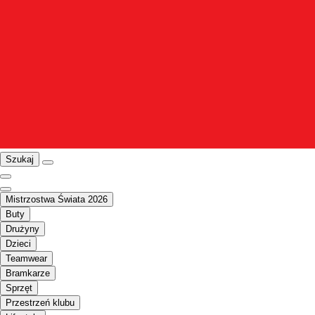
Szukaj
Mistrzostwa Świata 2026
Buty
Drużyny
Dzieci
Teamwear
Bramkarze
Sprzęt
Przestrzeń klubu